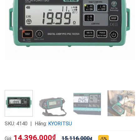
SKU:
4140
Hãng:
KYORITSU
14.396.000
₫
15.116.000
Giá:
₫
-5%