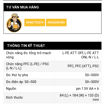
TƯ VẤN MUA HÀNG
0908770279
0963289290
THÔNG TIN KỸ THUẬT
Chức năng đo tổng trở mạch
L-PE ATT OFF, L-PE ATT
vòng
ONL-N / L-L
Chức năng PFC (L-PE) / PSC
PFC, PFC (ATT), PSC
(L-N / L-L)
Đo thứ tự pha
50~500V
Đo điện áp: 50~500
50~500V
Nguồn
pin 1.5V AA × 6
84 (L) × 184 (W) × 133 (D)
Kích thước
mm