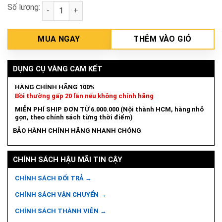
Số lượng:
Thiết bị thử LOOP / PFC / PSC Kyoritsu 4140 số lượ
MUA NGAY
THÊM VÀO GIỎ
DỤNG CỤ VÀNG CAM KẾT
HÀNG CHÍNH HÃNG 100%
Bồi thường gấp 20 lần nếu không chính hãng
MIỄN PHÍ SHIP ĐƠN TỪ 6.000.000 (Nội thành HCM, hàng nhỏ
gọn, theo chính sách từng thời điểm)
BẢO HÀNH CHÍNH HÃNG NHANH CHÓNG
CHÍNH SÁCH HẬU MÃI TIN CẬY
CHÍNH SÁCH ĐỔI TRẢ →
CHÍNH SÁCH VẬN CHUYỂN →
CHÍNH SÁCH THÀNH VIÊN →