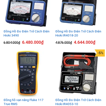
Đồng Hồ Đo Điện Trở Cách Điện
Đồng Hồ Đo Điện Trở Cách Điện
Hioki 3490
Hioki IR4018-20
6.480.000
₫
4.644.000
₫
6.804.000
₫
4.876.000
₫
-5%
Đồng hồ vạn năng Fluke 117
Đồng Hồ Đo Điện Trở Cách Điện
True RMS
Hioki IR4053-10