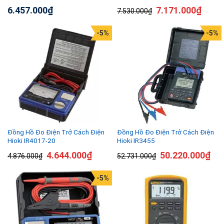
6.457.000
₫
7.171.000
₫
7.530.000
₫
-5%
-5%
Đồng Hồ Đo Điện Trở Cách Điện
Đồng Hồ Đo Điện Trở Cách Điện
Hioki IR4017-20
Hioki IR3455
4.644.000
₫
50.220.000
₫
4.876.000
₫
52.731.000
₫
-5%