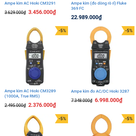
Ampe kìm (đo dòng rò rỉ) Fluke
Ampe kìm AC Hioki CM3291
369 FC
3.456.000
₫
3.629.000
₫
22.989.000
₫
-5%
-5%
Ampe kìm AC Hioki CM3289
Ampe kìm đo AC/DC Hioki 3287
(1000A, True RMS)
6.998.000
₫
7.348.000
₫
2.376.000
₫
2.495.000
₫
-5%
-5%