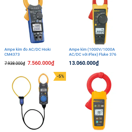
Ampe kìm đo AC/DC Hioki
Ampe kìm (1000V/1000A
CM4373
AC/DC với iFlex) Fluke 376
7.560.000
₫
13.060.000
₫
7.938.000
₫
-5%