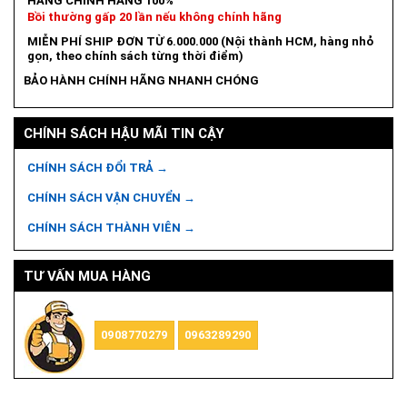
HÀNG CHÍNH HÃNG 100%
Bồi thường gấp 20 lần nếu không chính hãng
MIỄN PHÍ SHIP ĐƠN TỪ 6.000.000 (Nội thành HCM, hàng nhỏ
gọn, theo chính sách từng thời điểm)
BẢO HÀNH CHÍNH HÃNG NHANH CHÓNG
CHÍNH SÁCH HẬU MÃI TIN CẬY
CHÍNH SÁCH ĐỔI TRẢ →
CHÍNH SÁCH VẬN CHUYỂN →
CHÍNH SÁCH THÀNH VIÊN →
TƯ VẤN MUA HÀNG
0908770279
0963289290