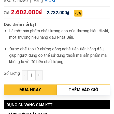
SKU:
CT6280
Hãng:
HIOKI
2.602.000
₫
2.732.000
Giá:
₫
-5%
Đặc điểm nổi bật
Là một sản phẩm chất lượng cao của thương hiệu
Hioki
,
một thương hiệu hàng đầu Nhật Bản.
Được chế tạo từ những công nghệ tiên tiến hàng đầu,
giúp người dùng có thể sử dụng thoải mái sản phẩm mà
không lo về độ bền chất lượng.
Số lượng:
Đầu đo dòng điện dạng kìm Hioki CT6280 số lượng
MUA NGAY
THÊM VÀO GIỎ
DỤNG CỤ VÀNG CAM KẾT