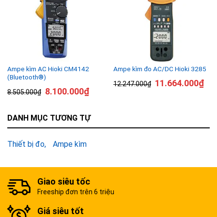
Ampe kìm AC Hioki CM4142
Ampe kìm đo AC/DC Hioki 3285
(Bluetooth®)
11.664.000
₫
12.247.000
₫
8.100.000
₫
8.505.000
₫
DANH MỤC TƯƠNG TỰ
Thiết bị đo
Ampe kìm
Giao siêu tốc
Freeship đơn trên 6 triệu
Giá siêu tốt