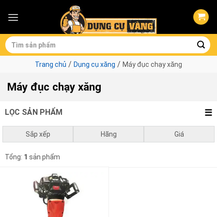
Skip
to
content
Tìm
kiếm:
/
/
Trang chủ
Dụng cụ xăng
Máy đục chạy xăng
Máy đục chạy xăng
LỌC SẢN PHẨM
Sắp xếp
Hãng
Giá
Mặc định
Ken
0
₫
-
1.000.000
₫
Tổng:
1
sản phẩm
Giá thấp đến cao
1.000.000
₫
-
3.000.000
₫
Giá cao đến thấp
3.000.000
₫
-
10.000.000
₫
10.000.000
₫
-
0
₫