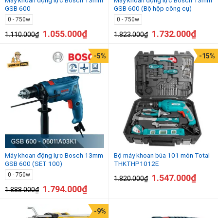
GSB 600
GSB 600 (Bộ hộp công cụ)
0 - 750w
0 - 750w
1.055.000
₫
1.732.000
₫
1.110.000
₫
1.823.000
₫
-5%
-15%
Máy khoan động lực Bosch 13mm
Bộ máy khoan búa 101 món Total
GSB 600 (SET 100)
THKTHP1012E
0 - 750w
1.547.000
₫
1.820.000
₫
1.794.000
₫
1.888.000
₫
-9%