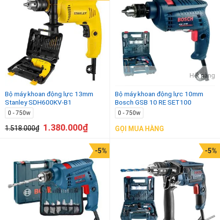
Hết hàng
Bộ máy khoan động lực 13mm
Bộ máy khoan động lực 10mm
Stanley SDH600KV-B1
Bosch GSB 10 RE SET100
0 - 750w
0 - 750w
1.380.000
₫
1.518.000
₫
GỌI MUA HÀNG
-5%
-5%