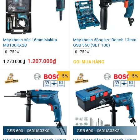
Máy khoan búa 16mm Makita
Máy khoan động lực Bosch 13mm
M8100KX2B
GSB 550 (SET 100)
0 - 750w
0 - 750w
1.207.000
₫
1.270.000
₫
GỌI MUA HÀNG
-5%
-5%
Máy khoan động lực Bosch 13mm
Máy khoan động lực Bosch 13mm