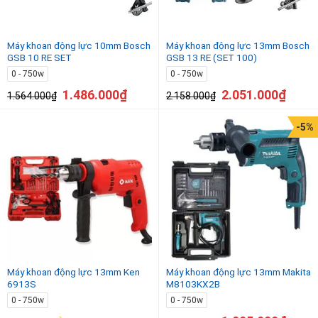
Máy khoan động lực 10mm Bosch
Máy khoan động lực 13mm Bosch
GSB 10 RE SET
GSB 13 RE (SET 100)
0 - 750w
0 - 750w
1.486.000
₫
2.051.000
₫
1.564.000
₫
2.158.000
₫
-5%
Máy khoan động lực 13mm Ken
Máy khoan động lực 13mm Makita
6913S
M8103KX2B
0 - 750w
0 - 750w