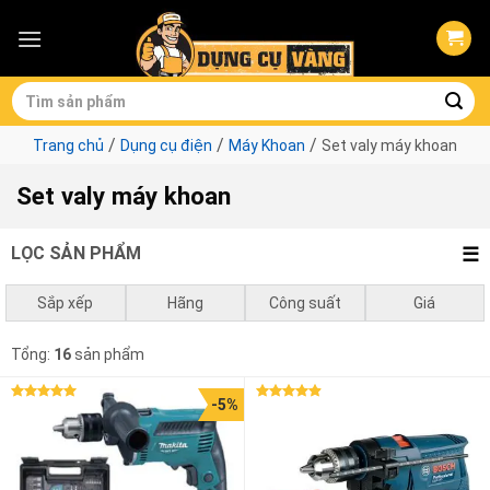
Skip
to
content
Tìm
kiếm:
/
/
/
Trang chủ
Dụng cụ điện
Máy Khoan
Set valy máy khoan
Set valy máy khoan
LỌC SẢN PHẨM
Sắp xếp
Hãng
Công suất
Giá
Mặc định
Bosch
0 - 750w
0
₫
-
1.000.000
₫
Ken
Tổng:
16
sản phẩm
Giá thấp đến cao
Makita
1.000.000
₫
-
3.000.000
₫
Total
-5%
Được xếp
Được xếp
Giá cao đến thấp
Stanley
3.000.000
₫
-
10.000.000
₫
hạng
5.00
hạng
4.83
5 sao
5 sao
10.000.000
₫
-
1.380.000
₫