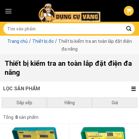
Skip
to
content
Tìm
kiếm:
/
/
Trang chủ
Thiết bị đo
Thiết bị kiểm tra an toàn lắp đặt điện
đa năng
Thiết bị kiểm tra an toàn lắp đặt điện đa
năng
LỌC SẢN PHẨM
Sắp xếp
Hãng
Giá
Mặc định
Kyoritsu
0
₫
-
1.000.000
₫
Tổng:
8
sản phẩm
Giá thấp đến cao
1.000.000
₫
-
3.000.000
₫
Giá cao đến thấp
3.000.000
₫
-
10.000.000
₫