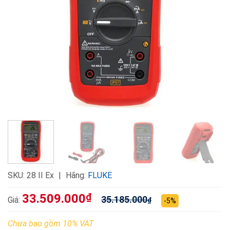
SKU:
28 II Ex
Hãng:
FLUKE
33.509.000
₫
35.185.000
Giá:
₫
-5%
Chưa bao gồm 10% VAT