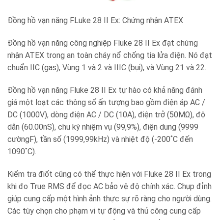
Đồng hồ vạn năng FLuke 28 II Ex: Chứng nhận ATEX
Đồng hồ vạn năng công nghiệp Fluke 28 II Ex đạt chứng
nhận ATEX trong an toàn cháy nổ chống tia lửa điện. Nó đạt
chuẩn IIC (gas), Vùng 1 và 2 và IIIC (bụi), và Vùng 21 và 22.
Đồng hồ vạn năng Fluke 28 II Ex tự hào có khả năng đánh
giá một loạt các thông số ấn tượng bao gồm điện áp AC /
DC (1000V), dòng điện AC / DC (10A), điện trở (50MΩ), độ
dẫn (60.00nS), chu kỳ nhiệm vụ (99,9%), điện dung (9999
cườngF), tần số (1999,99kHz) và nhiệt độ (-200˚C đến
1090˚C).
Kiểm tra điốt cũng có thể thực hiện với Fluke 28 II Ex trong
khi đo True RMS để đọc AC bảo vệ độ chính xác. Chụp đỉnh
giúp cung cấp một hình ảnh thực sự rõ ràng cho người dùng.
Các tùy chọn cho phạm vi tự động và thủ công cung cấp