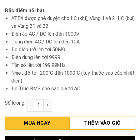
Đặc điểm nổi bật
ATEX được phê duyệt cho IIC (khí), Vùng 1 và 2 IIIC (bụi)
và Vùng 21 và 22
Điện áp AC / DC lên đến 1000V
Dòng điện AC / DC lên đến 10A
Đo điện trở lên tới 50MΩ
Điện dung lên tới 9999
Tần số lên tới 199,99kHz
Nhiệt độ từ -200˚C đến 1090˚C (tùy thuộc vào cặp nhiệt
điện)
Đo True RMS cho các giá trị AC
Số lượng:
Đồng hồ vạn năng Fluke 28 II Ex số lượng
MUA NGAY
THÊM VÀO GIỎ