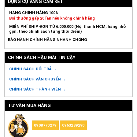
DỤNG CỤ VÀNG CAM KẾT
HÀNG CHÍNH HÃNG 100%
Bồi thường gấp 20 lần nếu không chính hãng
MIỄN PHÍ SHIP ĐƠN TỪ 6.000.000 (Nội thành HCM, hàng nhỏ
gọn, theo chính sách từng thời điểm)
BẢO HÀNH CHÍNH HÃNG NHANH CHÓNG
CHÍNH SÁCH HẬU MÃI TIN CẬY
CHÍNH SÁCH ĐỔI TRẢ →
CHÍNH SÁCH VẬN CHUYỂN →
CHÍNH SÁCH THÀNH VIÊN →
TƯ VẤN MUA HÀNG
0908770279
0963289290