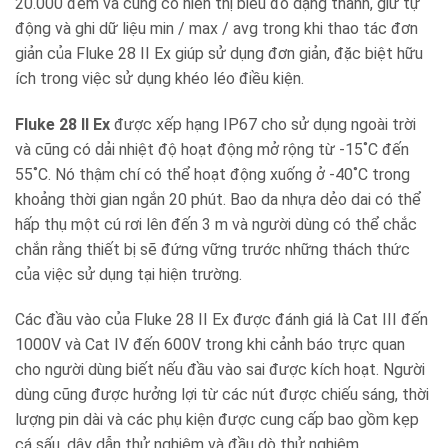
20.000 đếm và cũng có hiển thị biểu đồ dạng thanh, giữ tự
động và ghi dữ liệu min / max / avg trong khi thao tác đơn
giản của Fluke 28 II Ex giúp sử dụng đơn giản, đặc biệt hữu
ích trong việc sử dụng khéo léo điều kiện.
Fluke 28 II Ex
được xếp hạng IP67 cho sử dụng ngoài trời
và cũng có dải nhiệt độ hoạt động mở rộng từ -15˚C đến
55˚C. Nó thậm chí có thể hoạt động xuống ở -40˚C trong
khoảng thời gian ngắn 20 phút. Bao da nhựa dẻo dai có thể
hấp thụ một cú rơi lên đến 3 m và người dùng có thể chắc
chắn rằng thiết bị sẽ đứng vững trước những thách thức
của việc sử dụng tại hiện trường.
Các đầu vào của Fluke 28 II Ex được đánh giá là Cat III đến
1000V và Cat IV đến 600V trong khi cảnh báo trực quan
cho người dùng biết nếu đầu vào sai được kích hoạt. Người
dùng cũng được hưởng lợi từ các nút được chiếu sáng, thời
lượng pin dài và các phụ kiện được cung cấp bao gồm kẹp
cá sấu, dây dẫn thử nghiệm và đầu dò thử nghiệm.