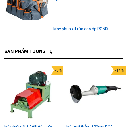
Máy phun xịt rửa cao áp RONIX
SẢN PHẨM TƯƠNG TỰ
-5%
-14%
Máy duỗi sắt 1.5HP Hồng Ký
Máy mài thẳng 150mm DCA