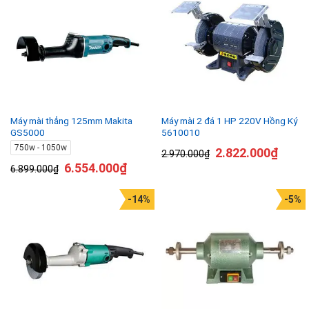
Máy mài thẳng 125mm Makita
Máy mài 2 đá 1 HP 220V Hồng Ký
GS5000
5610010
750w - 1050w
2.822.000
₫
2.970.000
₫
6.554.000
₫
6.899.000
₫
-14%
-5%