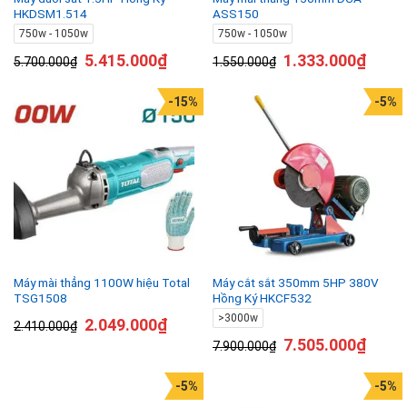
HKDSM1.514
ASS150
750w - 1050w
750w - 1050w
5.415.000
₫
1.333.000
₫
5.700.000
₫
1.550.000
₫
-15%
-5%
Máy mài thẳng 1100W hiệu Total
Máy cắt sắt 350mm 5HP 380V
TSG1508
Hồng Ký HKCF532
>3000w
2.049.000
₫
2.410.000
₫
7.505.000
₫
7.900.000
₫
-5%
-5%