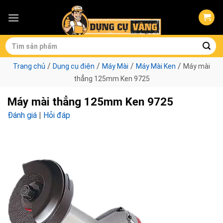
Skip
to
content
Tìm
kiếm:
/
/
/
/
Trang chủ
Dụng cụ điện
Máy Mài
Máy Mài Ken
Máy mài
thẳng 125mm Ken 9725
Máy mài thẳng 125mm Ken 9725
Đánh giá
|
Hỏi đáp