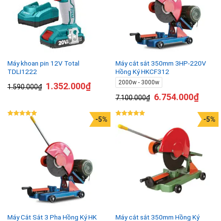
Máy khoan pin 12V Total
Máy cắt sắt 350mm 3HP-220V
TDLI1222
Hồng Ký HKCF312
2000w - 3000w
1.352.000
₫
1.590.000
₫
6.754.000
₫
7.100.000
₫
-5%
-5%
Được xếp
Được xếp
hạng
5.00
hạng
5.00
5 sao
5 sao
Máy Cắt Sắt 3 Pha Hồng Ký HK
Máy cắt sắt 350mm Hồng Ký