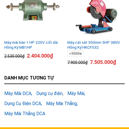
Máy mài bàn 1 HP 220V cốt dài
Máy cắt sắt 350mm 5HP 380V
Hồng Ký MB1HP
Hồng Ký HKCF532
>3000w
2.404.000
₫
2.530.000
₫
7.505.000
₫
7.900.000
₫
DANH MỤC TƯƠNG TỰ
Máy Mài DCA
Dụng cụ điện
Máy Mài
Dụng Cụ Điện DCA
Máy Mài Thẳng
Máy Mài Thẳng DCA