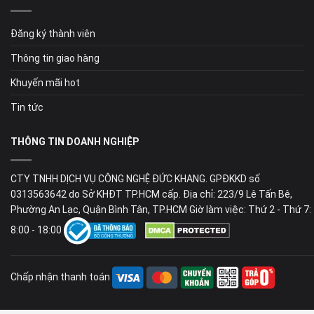
Đăng ký thành viên
Thông tin giao hàng
Khuyến mãi hot
Tin tức
THÔNG TIN DOANH NGHIỆP
CTY TNHH DỊCH VỤ CÔNG NGHỆ ĐỨC KHANG. GPĐKKD số
0313563642 do Sở KHĐT TP.HCM cấp. Địa chỉ: 223/9 Lê Tấn Bê,
Phường An Lạc, Quận Bình Tân, TP.HCM Giờ làm việc: Thứ 2 - Thứ 7:
8:00 - 18:00
Chấp nhận thanh toán