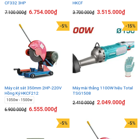
CF332 3HP
HKCF
6.754.000
₫
3.515.000
₫
7.100.000
₫
3.700.000
₫
-5%
-15%
Máy cắt sắt 350mm 2HP-220V
Máy mài thẳng 1100W hiệu Total
Hồng Ký HKCF212
TSG1508
1050w - 1500w
2.049.000
₫
2.410.000
₫
6.555.000
₫
6.900.000
₫
-5%
-5%