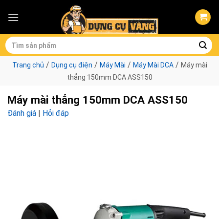
Skip
to
content
Tìm
kiếm:
/
/
/
/
Trang chủ
Dụng cụ điện
Máy Mài
Máy Mài DCA
Máy mài
thẳng 150mm DCA ASS150
Máy mài thẳng 150mm DCA ASS150
Đánh giá
|
Hỏi đáp