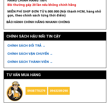
HÀNG CHÍNH HÃNG 100%
Bồi thường gấp 20 lần nếu không chính hãng
MIỄN PHÍ SHIP ĐƠN TỪ 6.000.000 (Nội thành HCM, hàng nhỏ
gọn, theo chính sách từng thời điểm)
BẢO HÀNH CHÍNH HÃNG NHANH CHÓNG
CHÍNH SÁCH HẬU MÃI TIN CẬY
CHÍNH SÁCH ĐỔI TRẢ →
CHÍNH SÁCH VẬN CHUYỂN →
CHÍNH SÁCH THÀNH VIÊN →
TƯ VẤN MUA HÀNG
0908770279
0963289290