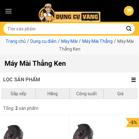
Skip
to
content
Tìm
kiếm:
/
/
/
/
Trang chủ
Dụng cụ điện
Máy Mài
Máy Mài Thẳng
Máy Mài
Thẳng Ken
Máy Mài Thẳng Ken
LỌC SẢN PHẨM
Sắp xếp
Hãng
Công suất
Giá
Mặc định
Ken
750w - 1050w
0
₫
-
1.000.000
₫
Tổng:
2
sản phẩm
Giá thấp đến cao
1.000.000
₫
-
3.000.000
₫
-5%
Giá cao đến thấp
3.000.000
₫
-
10.000.000
₫
10.000.000
₫
-
1.834.000
₫