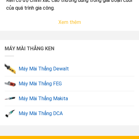
Ken có độ chính xác cao thường dùng trong giai đoạn cuối
của quá trình gia công.
Xem thêm
MÁY MÀI THẲNG KEN
Máy Mài Thẳng Dewalt
Máy Mài Thẳng FEG
Máy mài thẳng Ken.
Máy Mài Thẳng Makita
2. Bảng giá máy mài thẳng Ken chính hãng tại
Máy Mài Thẳng DCA
Dụng Cụ Vàng
Sản phẩm
Giá bán