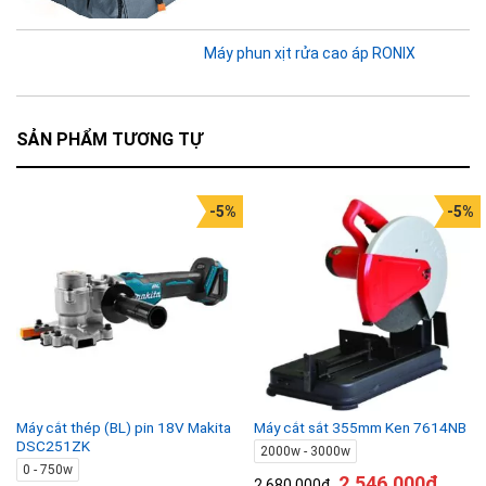
Máy phun xịt rửa cao áp RONIX
SẢN PHẨM TƯƠNG TỰ
-5%
-5%
Máy cắt thép (BL) pin 18V Makita
Máy cắt sắt 355mm Ken 7614NB
DSC251ZK
2000w - 3000w
0 - 750w
2.546.000
₫
2.680.000
₫