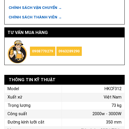
CHÍNH SÁCH VẬN CHUYỂN →
CHÍNH SÁCH THÀNH VIÊN →
TƯ VẤN MUA HÀNG
0908770279
0963289290
THÔNG TIN KỸ THUẬT
Model
HKCF312
Xuất xứ
Việt Nam
Trọng lượng
73 kg
Công suất
2000w - 3000W
Đường kính lưỡi cắt
350 mm