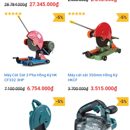
27.345.000
₫
28.784.000
₫
-5%
-5%
Được xếp
Được xếp
hạng
5.00
hạng
5.00
5 sao
5 sao
Máy Cắt Sắt 3 Pha Hồng Ký HK
Máy cắt sắt 350mm Hồng Ký
CF332 3HP
HKCF
6.754.000
₫
3.515.000
₫
7.100.000
₫
3.700.000
₫
-5%
-5%