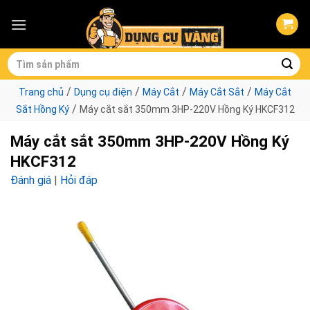
Skip
to
content
Tìm
kiếm:
/
/
/
/
Trang chủ
Dụng cụ điện
Máy Cắt
Máy Cắt Sắt
Máy Cắt
/
Sắt Hồng Ký
Máy cắt sắt 350mm 3HP-220V Hồng Ký HKCF312
Máy cắt sắt 350mm 3HP-220V Hồng Ký
HKCF312
Đánh giá
|
Hỏi đáp