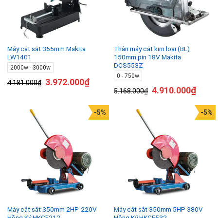
Máy cắt sắt 355mm Makita
Thân máy cắt kim loại (BL)
LW1401
150mm pin 18V Makita
DCS553Z
2000w - 3000w
0 - 750w
3.972.000
₫
4.181.000
₫
4.910.000
₫
5.168.000
₫
-5%
-5%
Máy cắt sắt 350mm 2HP-220V
Máy cắt sắt 350mm 5HP 380V
Hồng Ký HKCF212
Hồng Ký HKCF532