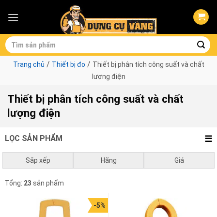
Skip
to
content
Tìm
kiếm:
/
/
Trang chủ
Thiết bị đo
Thiết bị phân tích công suất và chất
lượng điện
Thiết bị phân tích công suất và chất
lượng điện
LỌC SẢN PHẨM
Sắp xếp
Hãng
Giá
Mặc định
Hioki
0
₫
-
1.000.000
₫
Kyoritsu
Tổng:
23
sản phẩm
Giá thấp đến cao
1.000.000
₫
-
3.000.000
₫
-5%
Giá cao đến thấp
3.000.000
₫
-
10.000.000
₫