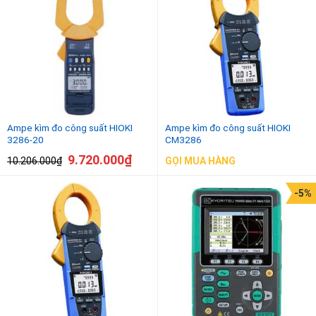
10.000.000
₫
-
38.178.000
₫
Ampe kìm đo công suất HIOKI
Ampe kìm đo công suất HIOKI
3286-20
CM3286
9.720.000
₫
10.206.000
₫
GỌI MUA HÀNG
-5%