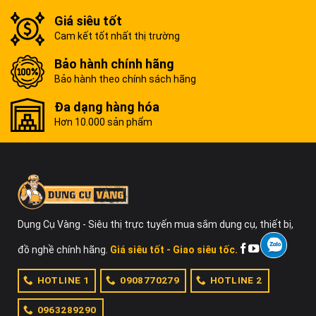
Giá siêu tốt
Cam kết tốt nhất thị trường
Bảo hành chính hãng
Bảo hành theo chính sách hãng
Đa dạng hàng hóa
Hơn 10.000 sản phẩm
Dụng Cụ Vàng - Siêu thị trực tuyến mua sắm dụng cụ, thiết bị,
đồ nghề chính hãng.
Giá siêu tốt - Giao siêu tốc.
HOTLINE 1
0908770279
HOTLINE 2
0963289290