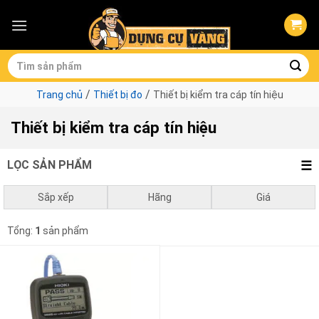
Skip
to
content
Tìm
kiếm:
/
/
Trang chủ
Thiết bị đo
Thiết bị kiểm tra cáp tín hiệu
Thiết bị kiểm tra cáp tín hiệu
LỌC SẢN PHẨM
Sắp xếp
Hãng
Giá
Mặc định
Hioki
0
₫
-
1.000.000
₫
Tổng:
1
sản phẩm
Giá thấp đến cao
1.000.000
₫
-
3.000.000
₫
Giá cao đến thấp
3.000.000
₫
-
10.000.000
₫
10.000.000
₫
-
0
₫