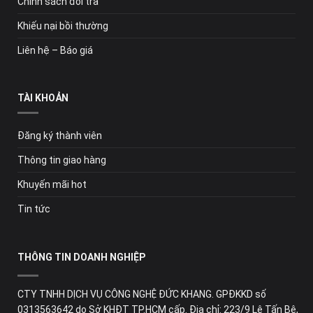
Chính sách đổi trả
Khiếu nại bồi thường
Liên hệ – Báo giá
TÀI KHOẢN
Đăng ký thành viên
Thông tin giao hàng
Khuyến mãi hot
Tin tức
THÔNG TIN DOANH NGHIỆP
CTY TNHH DỊCH VỤ CÔNG NGHỆ ĐỨC KHANG. GPĐKKD số
0313563642 do Sở KHĐT TP.HCM cấp. Địa chỉ: 223/9 Lê Tấn Bê,