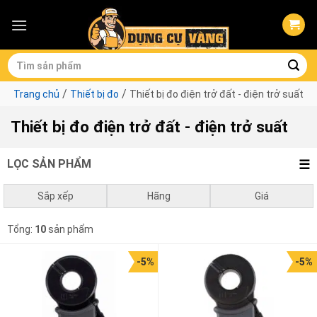
Skip
to
content
Tìm
kiếm:
/
/
Trang chủ
Thiết bị đo
Thiết bị đo điện trở đất - điện trở suất
Thiết bị đo điện trở đất - điện trở suất
LỌC SẢN PHẨM
Sắp xếp
Hãng
Giá
Mặc định
Kyoritsu
0
₫
-
1.000.000
₫
Tổng:
10
sản phẩm
Giá thấp đến cao
1.000.000
₫
-
3.000.000
₫
-5%
-5%
Giá cao đến thấp
3.000.000
₫
-
10.000.000
₫
10.000.000
₫
-
38.685.000
₫