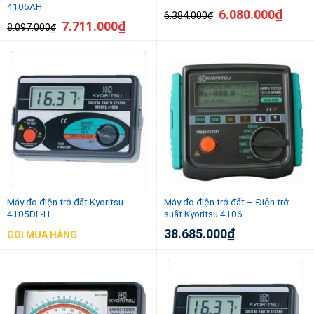
4105AH
6.080.000
₫
6.384.000
₫
7.711.000
₫
8.097.000
₫
Máy đo điện trở đất Kyoritsu
Máy đo điện trở đất – Điện trở
4105DL-H
suất Kyoritsu 4106
38.685.000
₫
GỌI MUA HÀNG