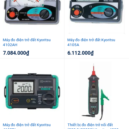
Máy đo điện trở đất Kyoritsu
Máy đo điện trở đất Kyoritsu
4102AH
4105A
7.084.000
₫
6.112.000
₫
Máy đo điện trở đất Kyoritsu
Thiết bị đo điện trở nối đất