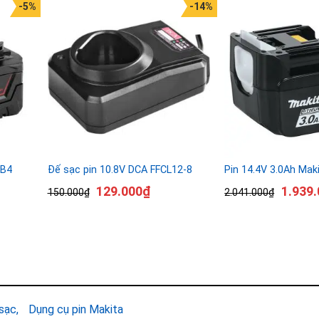
-5%
-14%
8B4
Đế sạc pin 10.8V DCA FFCL12-8
Pin 14.4V 3.0Ah Mak
129.000
₫
1.939.
150.000
₫
2.041.000
₫
 sạc
Dụng cụ pin Makita