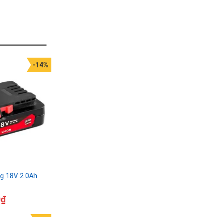
-14%
ng 18V 2.0Ah
0
₫