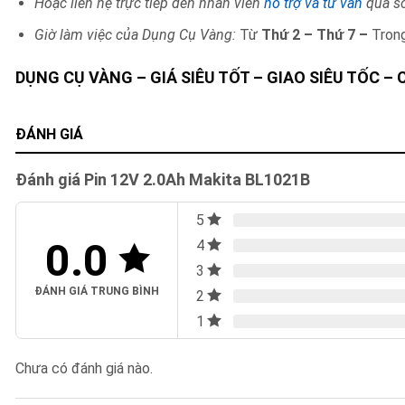
Hoặc liên hệ trực tiếp đến nhân viên
hỗ trợ và tư vấn
qua số
Giờ làm việc của Dụng Cụ Vàng:
Từ
Thứ 2 – Thứ 7 –
Tron
DỤNG CỤ VÀNG – GIÁ SIÊU TỐT – GIAO SIÊU TỐC –
ĐÁNH GIÁ
Đánh giá Pin 12V 2.0Ah Makita BL1021B
5
0.0
4
3
ĐÁNH GIÁ TRUNG BÌNH
2
1
Chưa có đánh giá nào.