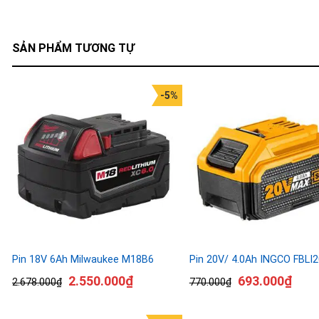
SẢN PHẨM TƯƠNG TỰ
-5%
Pin 18V 6Ah Milwaukee M18B6
Pin 20V/ 4.0Ah INGCO FBLI
2.550.000
₫
693.000
₫
2.678.000
₫
770.000
₫