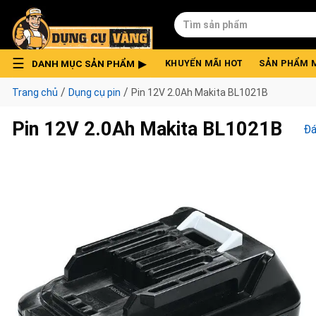
Skip
Tìm
to
kiếm:
content
DANH MỤC SẢN PHẨM
KHUYẾN MÃI HOT
SẢN PHẨM 
/
/
Trang chủ
Dụng cụ pin
Pin 12V 2.0Ah Makita BL1021B
Pin 12V 2.0Ah Makita BL1021B
Đá