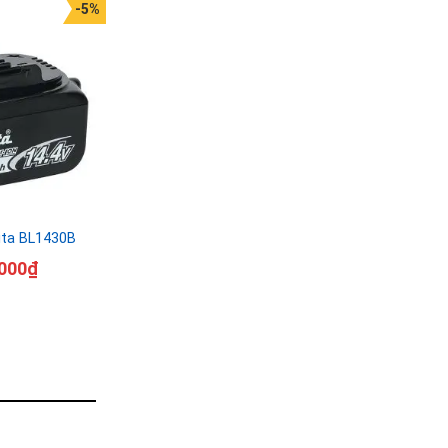
-5%
ita BL1430B
000
₫