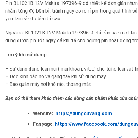
Pin BL1021B 12V Makita 197396-9 có thiết kế đơn giản nhưng
nhằm tăng độ bền bỉ, tránh nguy cơ rò rỉ pin trong quá trình 
yên tâm về độ bền bỉ cao.
Ngoài ra, BL1021B 12V Makita 197396-9 chỉ cần sạc một lần đ
dùng được pin tốt ngay cả khi đã cho ngưng pin hoạt động tro
Lưu ý khi sử dụng:
– Sử dụng đúng loại mũi ( mũi khoan, vít,…) cho từng loại vật li
– Đeo kính bảo hộ và găng tay khi sử dụng máy.
– Bảo quản máy nơi khô ráo, thoáng mát.
Bạn có thế tham khảo thêm các dòng sản phẩm khác của chún
Website:
https://dungcuvang.com
Fanpage
:
https://www.facebook.com/dungcu