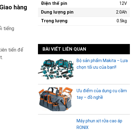
Điện thế pin
12V
Giao hàng
Dung lượng pin
2.0Ah
Trọng lượng
0.5kg
i tiếng
BÀI VIẾT LIÊN QUAN
iên tiến để
t.
Bộ sản phẩm Makita – Lựa
chọn tối ưu của bạn!!
Ưu điểm của dụng cụ cầm
tay – đồ nghề
Máy phun xịt rửa cao áp
RONIX