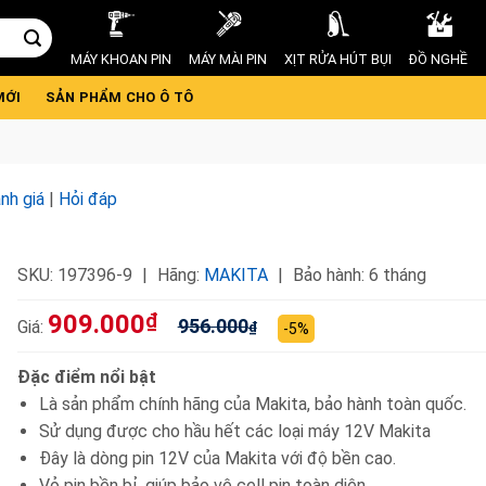
MÁY KHOAN PIN
MÁY MÀI PIN
XỊT RỬA HÚT BỤI
ĐỒ NGHỀ
MỚI
SẢN PHẨM CHO Ô TÔ
nh giá
|
Hỏi đáp
SKU:
197396-9
Hãng:
MAKITA
Bảo hành: 6 tháng
909.000
₫
956.000
Giá:
₫
-5%
Đặc điểm nổi bật
Là sản phẩm chính hãng của Makita, bảo hành toàn quốc.
Sử dụng được cho hầu hết các loại máy 12V Makita
Đây là dòng pin 12V của Makita với độ bền cao.
Vỏ pin bền bỉ, giúp bảo vệ cell pin toàn diện.