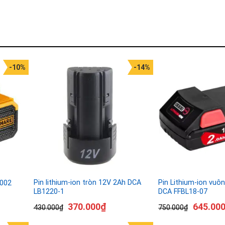
-10%
-14%
Pin lithium-ion tròn 12V 2Ah DCA
Pin Lithium-ion vuô
2002
LB1220-1
DCA FFBL18-07
370.000
₫
645.00
430.000
₫
750.000
₫