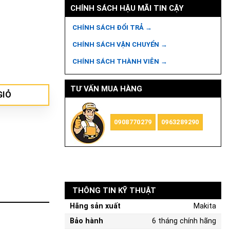
CHÍNH SÁCH HẬU MÃI TIN CẬY
CHÍNH SÁCH ĐỔI TRẢ →
CHÍNH SÁCH VẬN CHUYỂN →
CHÍNH SÁCH THÀNH VIÊN →
TƯ VẤN MUA HÀNG
GIỎ
0908770279
0963289290
THÔNG TIN KỸ THUẬT
Hãng sản xuất
Makita
Bảo hành
6 tháng chính hãng