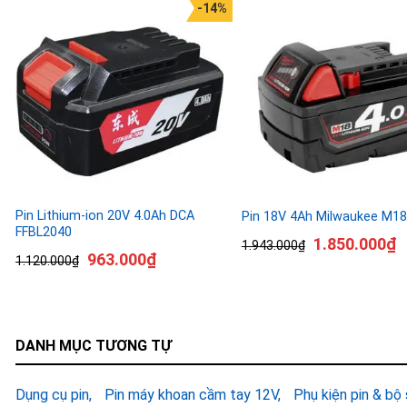
-14%
Pin Lithium-ion 20V 4.0Ah DCA
Pin 18V 4Ah Milwaukee M1
FFBL2040
1.850.000
₫
1.943.000
₫
963.000
₫
1.120.000
₫
DANH MỤC TƯƠNG TỰ
Dụng cụ pin
Pin máy khoan cầm tay 12V
Phụ kiện pin & bộ