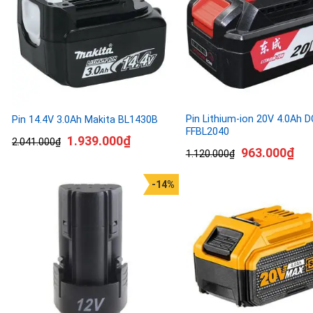
Pin Lithium-ion 20V 4.0Ah 
Pin 14.4V 3.0Ah Makita BL1430B
FFBL2040
1.939.000
₫
2.041.000
₫
963.000
₫
1.120.000
₫
-14%