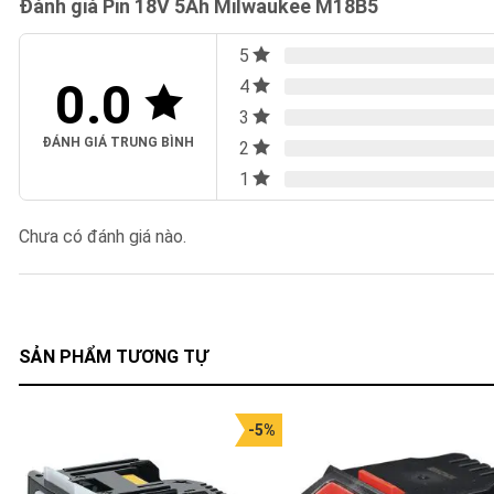
Đánh giá Pin 18V 5Ah Milwaukee M18B5
5
0.0
4
3
ĐÁNH GIÁ TRUNG BÌNH
2
1
Chưa có đánh giá nào.
SẢN PHẨM TƯƠNG TỰ
-5%