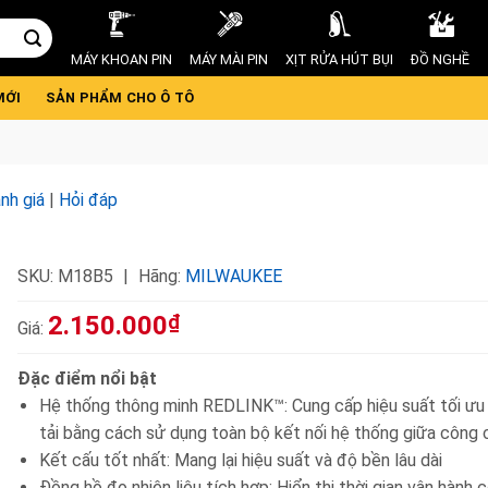
MÁY KHOAN PIN
MÁY MÀI PIN
XỊT RỬA HÚT BỤI
ĐỒ NGHỀ
MỚI
SẢN PHẨM CHO Ô TÔ
nh giá
|
Hỏi đáp
SKU:
M18B5
Hãng:
MILWAUKEE
2.150.000
₫
Giá:
Đặc điểm nổi bật
Hệ thống thông minh REDLINK™: Cung cấp hiệu suất tối ưu
tải bằng cách sử dụng toàn bộ kết nối hệ thống giữa công c
Kết cấu tốt nhất: Mang lại hiệu suất và độ bền lâu dài
Đồng hồ đo nhiên liệu tích hợp: Hiển thị thời gian vận hành 