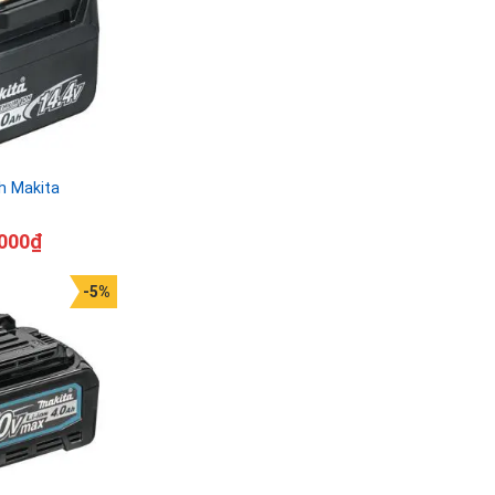
Ah Makita
000
₫
-5%