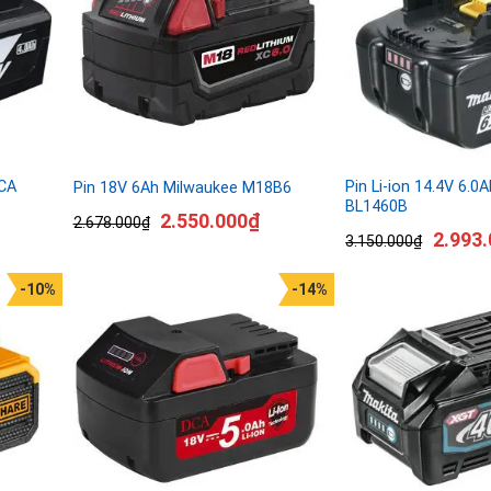
DCA
Pin Li-ion 14.4V 6.0
Pin 18V 6Ah Milwaukee M18B6
BL1460B
2.550.000
₫
2.678.000
₫
2.993.
3.150.000
₫
-10%
-14%