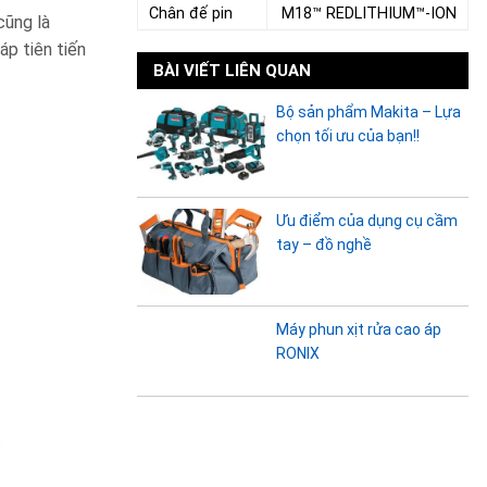
Chân đế pin
M18™ REDLITHIUM™-ION
cũng là
p tiên tiến
BÀI VIẾT LIÊN QUAN
Bộ sản phẩm Makita – Lựa
chọn tối ưu của bạn!!
Ưu điểm của dụng cụ cầm
tay – đồ nghề
Máy phun xịt rửa cao áp
RONIX