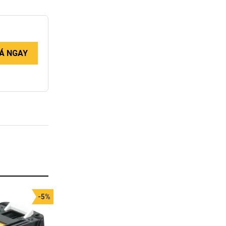
Á NGAY
-5%