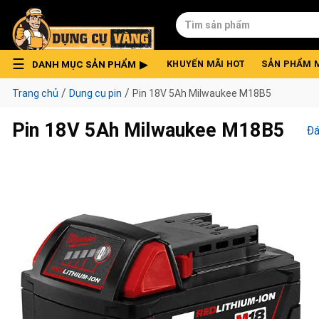
Skip
Tìm
to
kiếm:
content
DANH MỤC SẢN PHẨM
KHUYẾN MÃI HOT
SẢN PHẨM 
/
/
Trang chủ
Dụng cụ pin
Pin 18V 5Ah Milwaukee M18B5
Pin 18V 5Ah Milwaukee M18B5
Đá