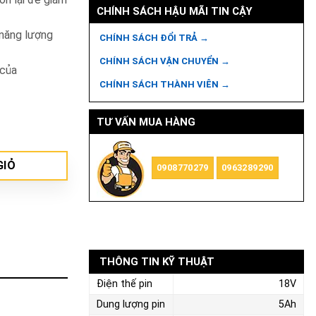
CHÍNH SÁCH HẬU MÃI TIN CẬY
 năng lượng
CHÍNH SÁCH ĐỔI TRẢ →
CHÍNH SÁCH VẬN CHUYỂN →
 của
CHÍNH SÁCH THÀNH VIÊN →
TƯ VẤN MUA HÀNG
GIỎ
0908770279
0963289290
THÔNG TIN KỸ THUẬT
Điện thế pin
18V
Dung lượng pin
5Ah