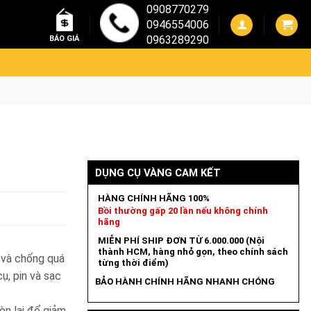
0908770279
0946554006
0963289290
BÁO GIÁ
DỤNG CỤ VÀNG CAM KẾT
HÀNG CHÍNH HÃNG 100%
Bồi thường gấp 20 lần nếu không chính
hãng
MIỄN PHÍ SHIP ĐƠN TỪ 6.000.000 (Nội
thành HCM, hàng nhỏ gọn, theo chính sách
 và chống quá
từng thời điểm)
ụ, pin và sạc
BẢO HÀNH CHÍNH HÃNG NHANH CHÓNG
còn lại để giảm