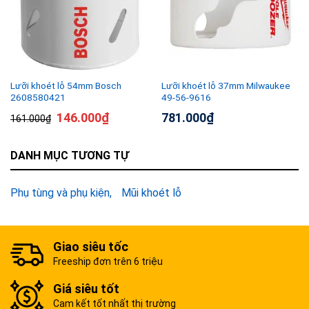
Lưỡi khoét lỗ 54mm Bosch
Lưỡi khoét lỗ 37mm Milwaukee
2608580421
49-56-9616
146.000
₫
781.000
₫
161.000
₫
DANH MỤC TƯƠNG TỰ
Phụ tùng và phụ kiện
Mũi khoét lỗ
Giao siêu tốc
Freeship đơn trên 6 triệu
Giá siêu tốt
Cam kết tốt nhất thị trường