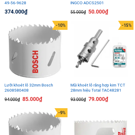
49-56-9628
INGCO ADCS2501
374.000
₫
50.000
₫
55.000
₫
-10%
-15%
Lưỡi khoét lỗ 32mm Bosch
Mũi khoét lỗ răng hợp kim TCT
2608580408
28mm hiệu Total TAC48281
85.000
₫
79.000
₫
94.000
₫
93.000
₫
-9%