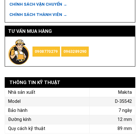
CHÍNH SÁCH VẬN CHUYỂN →
CHÍNH SÁCH THÀNH VIÊN →
TƯ VẤN MUA HÀNG
0908770279
0963289290
THÔNG TIN KỸ THUẬT
Nhà sản xuất
Makita
Model
D-35542
Bảo hành
7 ngày
Đường kính
12 mm
Quy cách kỹ thuật
89 mm