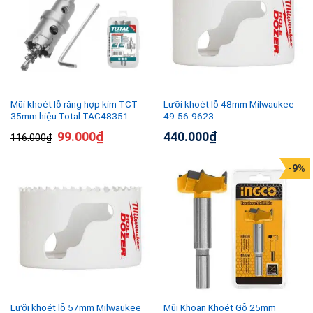
Mũi khoét lỗ răng hợp kim TCT
Lưỡi khoét lỗ 48mm Milwaukee
35mm hiệu Total TAC48351
49-56-9623
99.000
₫
440.000
₫
116.000
₫
-9%
Lưỡi khoét lỗ 57mm Milwaukee
Mũi Khoan Khoét Gỗ 25mm