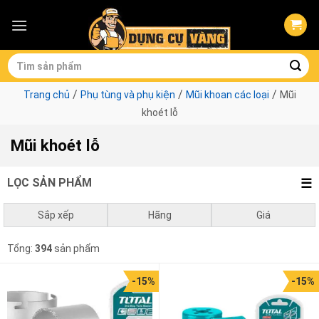
Skip
to
content
Tìm
kiếm:
/
/
/
Trang chủ
Phụ tùng và phụ kiện
Mũi khoan các loại
Mũi
khoét lỗ
Mũi khoét lỗ
LỌC SẢN PHẨM
Sắp xếp
Hãng
Giá
Mặc định
Bosch
0
₫
-
1.000.000
₫
Makita
Tổng:
394
sản phẩm
Giá thấp đến cao
Total
1.000.000
₫
-
3.000.000
₫
Ingco
-15%
-15%
Giá cao đến thấp
Milwaukee
3.000.000
₫
-
10.000.000
₫
Asaki
Thắng Lợi
10.000.000
₫
-
990.000
₫