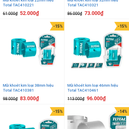
Total TAC410221
Total TAC410321
52.000
₫
73.000
₫
61.000
₫
86.000
₫
-15%
-15%
Mũi khoét kim loại 38mm hiệu
Mũi khoét kim loại 46mm hiệu
Total TAC410381
Total TAC410461
83.000
₫
96.000
₫
98.000
₫
113.000
₫
-15%
-14%