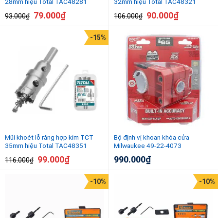
28mm hiệu Total TAC48281
32mm hiệu Total TAC48321
79.000
₫
90.000
₫
93.000
₫
106.000
₫
-15%
Mũi khoét lỗ răng hợp kim TCT
Bộ định vị khoan khóa cửa
35mm hiệu Total TAC48351
Milwaukee 49-22-4073
99.000
₫
990.000
₫
116.000
₫
-10%
-10%