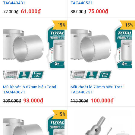
TAC440431
TAC440531
61.000
₫
75.000
₫
72.000
₫
88.000
₫
-15%
-15%
Mũi khoét lỗ 67mm hiệu Total
Mũi khoét lỗ 73mm hiệu Total
TAC440671
TAC440731
93.000
₫
100.000
₫
109.000
₫
118.000
₫
-15%