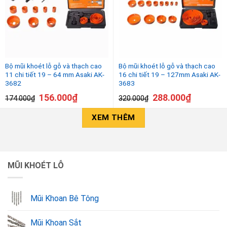
Bộ mũi khoét lỗ gỗ và thạch cao
Bộ mũi khoét lỗ gỗ và thạch cao
11 chi tiết 19 – 64 mm Asaki AK-
16 chi tiết 19 – 127mm Asaki AK-
3682
3683
156.000
₫
288.000
₫
174.000
₫
320.000
₫
XEM THÊM
MŨI KHOÉT LỖ
Mũi Khoan Bê Tông
Mũi Khoan Sắt