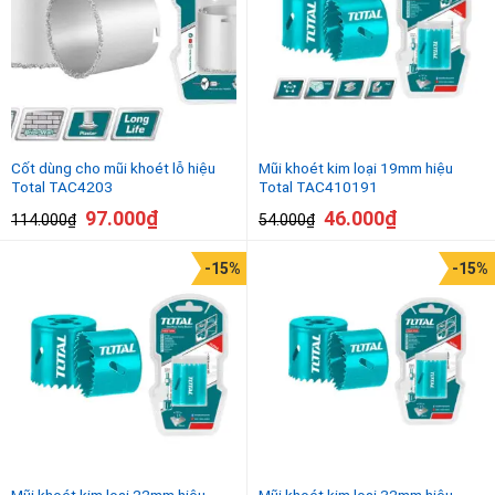
Cốt dùng cho mũi khoét lỗ hiệu
Mũi khoét kim loại 19mm hiệu
Total TAC4203
Total TAC410191
97.000
₫
46.000
₫
114.000
₫
54.000
₫
-15%
-15%
Mũi khoét kim loại 22mm hiệu
Mũi khoét kim loại 32mm hiệu