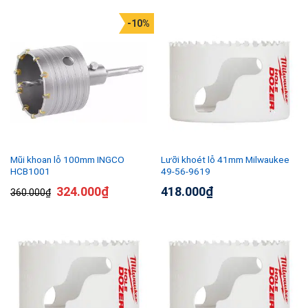
-10%
Mũi khoan lỗ 100mm INGCO
Lưỡi khoét lỗ 41mm Milwaukee
HCB1001
49-56-9619
324.000
₫
418.000
₫
360.000
₫