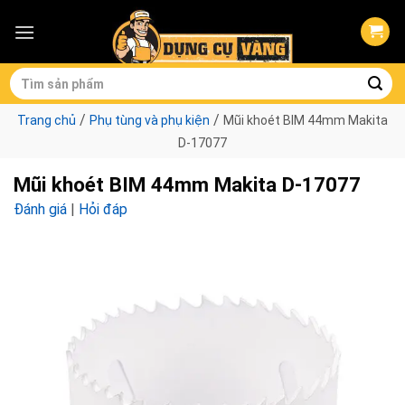
Skip
to
content
Tìm
kiếm:
/
/
Trang chủ
Phụ tùng và phụ kiện
Mũi khoét BIM 44mm Makita
D-17077
Mũi khoét BIM 44mm Makita D-17077
Đánh giá
|
Hỏi đáp