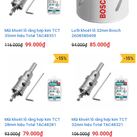
Mũi khoét lỗ răng hợp kim TCT
Lưỡi khoét lỗ 32mm Bosch
35mm hiệu Total TAC48351
2608580408
99.000
₫
85.000
₫
116.000
₫
94.000
₫
-15%
-15%
Mũi khoét lỗ răng hợp kim TCT
Mũi khoét lỗ răng hợp kim TCT
28mm hiệu Total TAC48281
32mm hiệu Total TAC48321
79.000
₫
90.000
₫
93.000
₫
106.000
₫