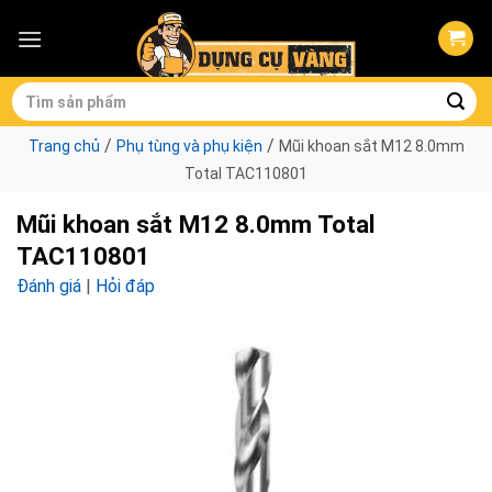
Skip
to
content
Tìm
kiếm:
/
/
Trang chủ
Phụ tùng và phụ kiện
Mũi khoan sắt M12 8.0mm
Total TAC110801
Mũi khoan sắt M12 8.0mm Total
TAC110801
Đánh giá
|
Hỏi đáp