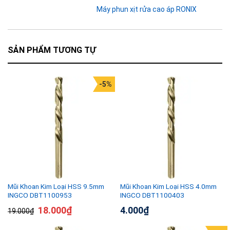
Máy phun xịt rửa cao áp RONIX
SẢN PHẨM TƯƠNG TỰ
-5%
Mũi Khoan Kim Loại HSS 9.5mm
Mũi Khoan Kim Loại HSS 4.0mm
INGCO DBT1100953
INGCO DBT1100403
18.000
₫
4.000
₫
19.000
₫