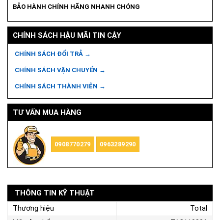
BẢO HÀNH CHÍNH HÃNG NHANH CHÓNG
CHÍNH SÁCH HẬU MÃI TIN CẬY
CHÍNH SÁCH ĐỔI TRẢ →
CHÍNH SÁCH VẬN CHUYỂN →
CHÍNH SÁCH THÀNH VIÊN →
TƯ VẤN MUA HÀNG
0908770279
0963289290
THÔNG TIN KỸ THUẬT
Thương hiệu
Total