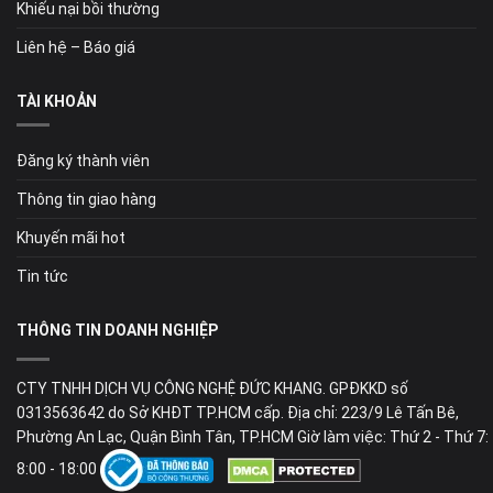
Khiếu nại bồi thường
Liên hệ – Báo giá
TÀI KHOẢN
Đăng ký thành viên
Thông tin giao hàng
Khuyến mãi hot
Tin tức
THÔNG TIN DOANH NGHIỆP
CTY TNHH DỊCH VỤ CÔNG NGHỆ ĐỨC KHANG. GPĐKKD số
0313563642 do Sở KHĐT TP.HCM cấp. Địa chỉ: 223/9 Lê Tấn Bê,
Phường An Lạc, Quận Bình Tân, TP.HCM Giờ làm việc: Thứ 2 - Thứ 7:
8:00 - 18:00