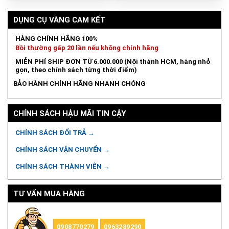
DỤNG CỤ VÀNG CAM KẾT
HÀNG CHÍNH HÃNG 100%
Bồi thường gấp 20 lần nếu không chính hãng
MIỄN PHÍ SHIP ĐƠN TỪ 6.000.000 (Nội thành HCM, hàng nhỏ
gọn, theo chính sách từng thời điểm)
BẢO HÀNH CHÍNH HÃNG NHANH CHÓNG
CHÍNH SÁCH HẬU MÃI TIN CẬY
CHÍNH SÁCH ĐỔI TRẢ →
CHÍNH SÁCH VẬN CHUYỂN →
CHÍNH SÁCH THÀNH VIÊN →
TƯ VẤN MUA HÀNG
0908770279
0963289290