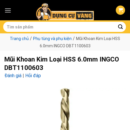
Skip
to
content
Tìm
kiếm:
/
/
Trang chủ
Phụ tùng và phụ kiện
Mũi Khoan Kim Loại HSS
6.0mm INGCO DBT1100603
Mũi Khoan Kim Loại HSS 6.0mm INGCO
DBT1100603
Đánh giá
|
Hỏi đáp