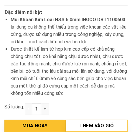
Đặc điểm nổi bật
Mũi Khoan Kim Loại HSS 6.0mm INGCO DBT1100603
là dụng cụ không thể thiếu trong việc khoan các vật liệu
cứng, được sử dụng nhiều trong công nghiệp, xây dựng,
cơ khí….. một cách hữu ích và tiện lợi
Được thiết kế làm từ hợp kim cao cấp có khả năng
chống chịu tốt, có khả năng chịu được nhiệt, chịu được
các tác động mạnh, chịu được lực rơi mạnh, chống rỉ sét,
bền bỉ, có tuổi thọ lâu dài sau mỗi lần sử dụng, với đường
kính mũi chỉ 6.0mm vô cùng sắc bén giúp cho việc khoan
qua một thứ gì đó cứng cáp một cách dễ dàng mà
không tốn nhiều công sức.
Số lượng:
Mũi Khoan Kim Loại HSS 6.0mm INGCO DBT1100603 
MUA NGAY
THÊM VÀO GIỎ