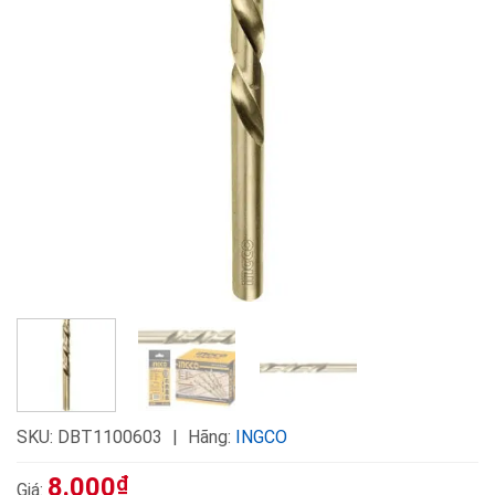
SKU:
DBT1100603
Hãng:
INGCO
8.000
₫
Giá: