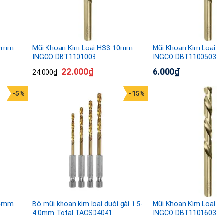
.0mm
Mũi Khoan Kim Loại HSS 10mm
Mũi Khoan Kim Loạ
INGCO DBT1101003
INGCO DBT1100503
22.000
₫
6.000
₫
24.000
₫
-5%
-15%
.5mm
Bộ mũi khoan kim loại đuôi gài 1.5-
Mũi Khoan Kim Loạ
4.0mm Total TACSD4041
INGCO DBT1101603