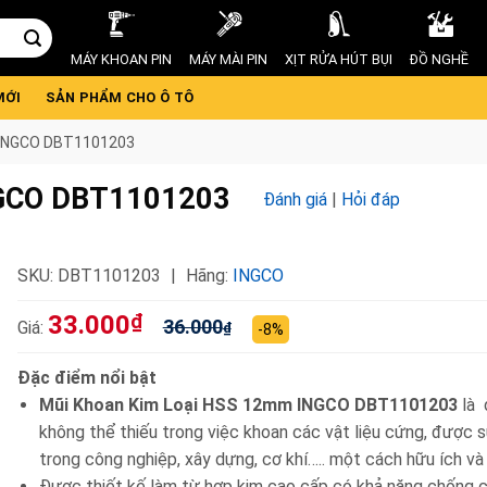
MÁY KHOAN PIN
MÁY MÀI PIN
XỊT RỬA HÚT BỤI
ĐỒ NGHỀ
MỚI
SẢN PHẨM CHO Ô TÔ
 INGCO DBT1101203
NGCO DBT1101203
Đánh giá
|
Hỏi đáp
SKU:
DBT1101203
Hãng:
INGCO
33.000
₫
36.000
Giá:
₫
-8%
Đặc điểm nổi bật
Mũi Khoan Kim Loại HSS 12mm INGCO DBT1101203
là 
không thể thiếu trong việc khoan các vật liệu cứng, được 
trong công nghiệp, xây dựng, cơ khí….. một cách hữu ích và 
Được thiết kế làm từ hợp kim cao cấp có khả năng chống c