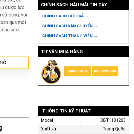
CHÍNH SÁCH HẬU MÃI TIN CẬY
hịu được lực
n sử dụng, với
CHÍNH SÁCH ĐỔI TRẢ →
hoan qua một
CHÍNH SÁCH VẬN CHUYỂN →
công sức.
CHÍNH SÁCH THÀNH VIÊN →
số lượng
TƯ VẤN MUA HÀNG
GIỎ
0908770279
0963289290
THÔNG TIN KỸ THUẬT
Model
DBT1101203
g
Xuất xứ
Trung Quốc