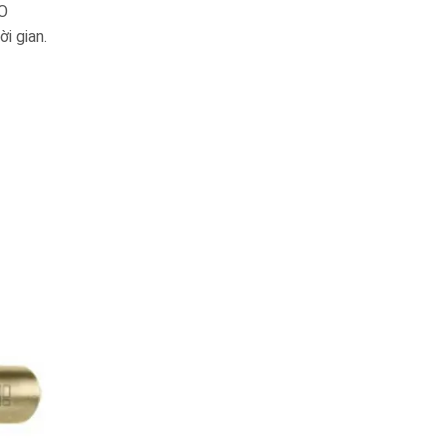
CO
i gian.