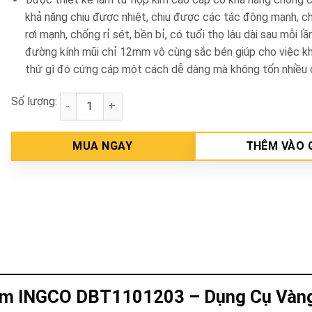
khả năng chịu được nhiệt, chịu được các tác động mạnh, c
rơi mạnh, chống rỉ sét, bền bỉ, có tuổi thọ lâu dài sau mỗi lầ
đường kính mũi chỉ 12mm vô cùng sắc bén giúp cho việc k
thứ gì đó cứng cáp một cách dễ dàng mà không tốn nhiều 
Số lượng:
Mũi Khoan Kim Loại HSS 12mm INGCO DBT1101203 
MUA NGAY
THÊM VÀO 
mm INGCO DBT1101203 – Dụng Cụ Vàn