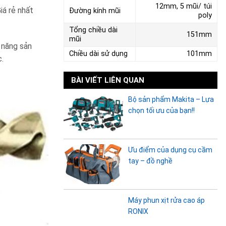
12mm, 5 mũi/ túi
iá rẻ nhất
Đường kính mũi
poly
Tổng chiều dài
151mm
mũi
u năng sản
Chiều dài sử dụng
101mm
.
BÀI VIẾT LIÊN QUAN
Bộ sản phẩm Makita – Lựa
chọn tối ưu của bạn!!
Ưu điểm của dụng cụ cầm
tay – đồ nghề
Máy phun xịt rửa cao áp
RONIX