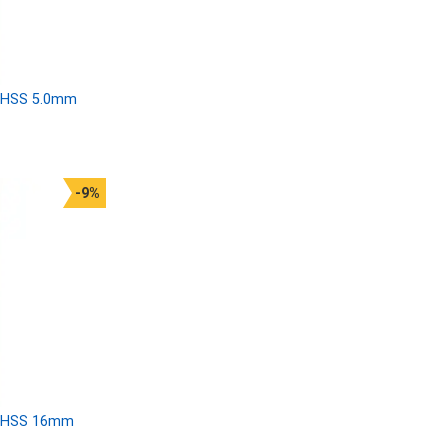
i HSS 5.0mm
-9%
i HSS 16mm