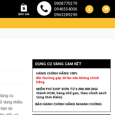
0908770279
0946554006
0963289290
BÁO GIÁ
DỤNG CỤ VÀNG CAM KẾT
HÀNG CHÍNH HÃNG 100%
Bồi thường gấp 20 lần nếu không chính
hãng
MIỄN PHÍ SHIP ĐƠN TỪ 6.000.000 (Nội
thành HCM, hàng nhỏ gọn, theo chính sách
dụng cụ
từng thời điểm)
sử dụng nhiều
BẢO HÀNH CHÍNH HÃNG NHANH CHÓNG
tiện lợi
hịu tốt, có