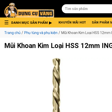
Skip
Tìm
to
kiếm:
content
DANH MỤC SẢN PHẨM
KHUYẾN MÃI HOT
SẢN PHẨM 
/
/
Trang chủ
Phụ tùng và phụ kiện
Mũi Khoan Kim Loại HSS 12mm
Mũi Khoan Kim Loại HSS 12mm I