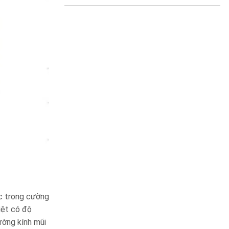
c trong cường
iệt có độ
ường kính mũi