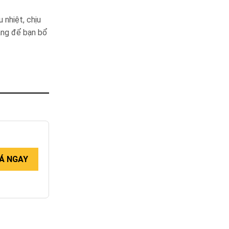
 nhiệt, chịu
đáng để bạn bổ
Á NGAY