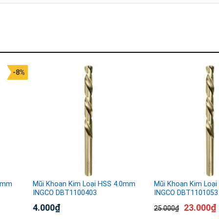
-8%
15mm
Mũi Khoan Kim Loại HSS 4.0mm
Mũi Khoan Kim Loạ
INGCO DBT1100403
INGCO DBT1101053
4.000
₫
23.000
₫
25.000
₫