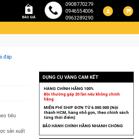
0908770279
0946554006
0963289290
BÁO GIÁ
i đáp
DỤNG CỤ VÀNG CAM KẾT
HÀNG CHÍNH HÃNG 100%
Bồi thường gấp 20 lần nếu không chính
hãng
MIỄN PHÍ SHIP ĐƠN TỪ 6.000.000 (Nội
thành HCM, hàng nhỏ gọn, theo chính sách
heo tiêu
từng thời điểm)
BẢO HÀNH CHÍNH HÃNG NHANH CHÓNG
ược sản xuất