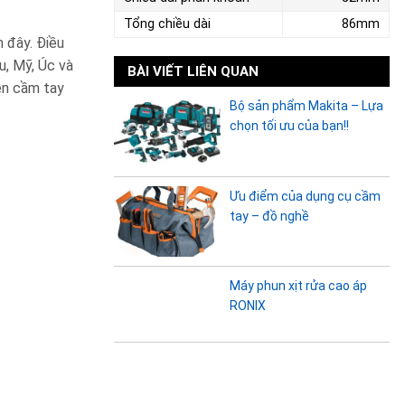
Tổng chiều dài
86mm
 đây. Điều
u, Mỹ, Úc và
BÀI VIẾT LIÊN QUAN
ện cầm tay
Bộ sản phẩm Makita – Lựa
chọn tối ưu của bạn!!
Ưu điểm của dụng cụ cầm
tay – đồ nghề
Máy phun xịt rửa cao áp
RONIX