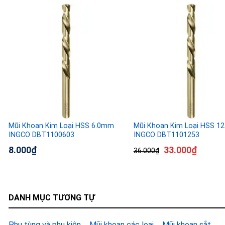
Mũi Khoan Kim Loại HSS 6.0mm
Mũi Khoan Kim Loại HSS 1
INGCO DBT1100603
INGCO DBT1101253
8.000
₫
33.000
₫
36.000
₫
DANH MỤC TƯƠNG TỰ
Phụ tùng và phụ kiện
Mũi khoan các loại
Mũi khoan sắt