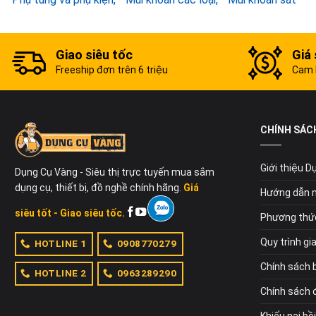
Giao siêu tốc
Giá 
Freeship đơn trên 6 triệu
Cam k
CHÍNH SÁC
Giới thiệu 
Dụng Cụ Vàng - Siêu thị trực tuyến mua sắm
dụng cụ, thiết bị, đồ nghề chính hãng.
Giá
Hướng dẫn 
siêu tốt - Giao siêu tốc.
Phương thứ
Quy trình gi
HOTLINE 1
0908770279
Chính sách 
HOTLINE 2
0963289290
Chính sách đ
Khiếu nại bồ