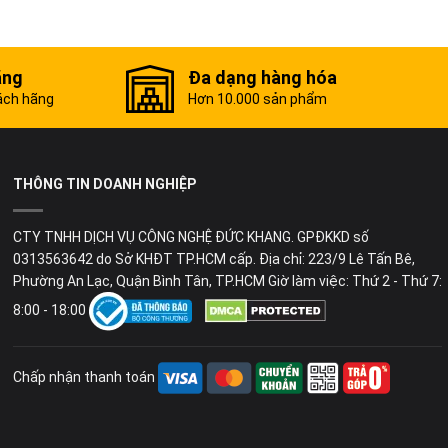
ãng
Đa dạng hàng hóa
ách hãng
Hơn 10.000 sản phẩm
THÔNG TIN DOANH NGHIỆP
CTY TNHH DỊCH VỤ CÔNG NGHỆ ĐỨC KHANG. GPĐKKD số
0313563642 do Sở KHĐT TP.HCM cấp. Địa chỉ: 223/9 Lê Tấn Bê,
Phường An Lạc, Quận Bình Tân, TP.HCM Giờ làm việc: Thứ 2 - Thứ 7:
8:00 - 18:00
Chấp nhận thanh toán