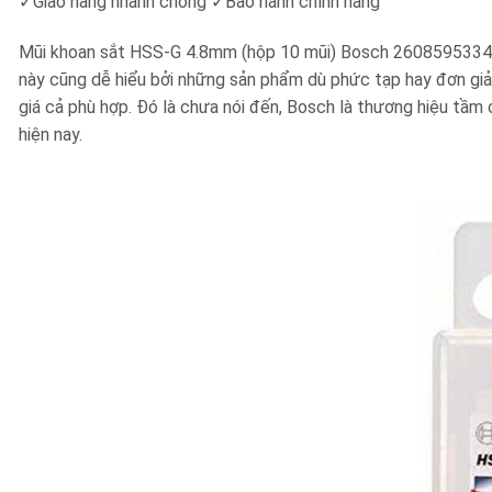
✓Giao hàng nhanh chóng ✓Bảo hành chính hãng
Mũi khoan sắt HSS-G 4.8mm (hộp 10 mũi) Bosch 2608595334 ph
này cũng dễ hiểu bởi những sản phẩm dù phức tạp hay đơn giả
giá cả phù hợp. Đó là chưa nói đến, Bosch là thương hiệu tầm 
hiện nay.