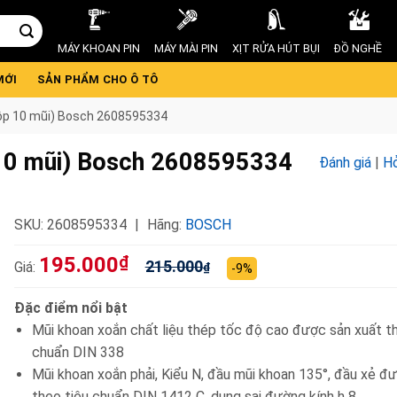
MÁY KHOAN PIN
MÁY MÀI PIN
XỊT RỬA HÚT BỤI
ĐỒ NGHỀ
MỚI
SẢN PHẨM CHO Ô TÔ
ộp 10 mũi) Bosch 2608595334
10 mũi) Bosch 2608595334
Đánh giá
|
Hỏ
SKU:
2608595334
Hãng:
BOSCH
195.000
₫
215.000
Giá:
₫
-9%
Đặc điểm nổi bật
Mũi khoan xoắn chất liệu thép tốc độ cao được sản xuất t
chuẩn DIN 338
Mũi khoan xoắn phải, Kiểu N, đầu mũi khoan 135°, đầu xẻ đ
theo tiêu chuẩn DIN 1412 C, dung sai đường kính h 8