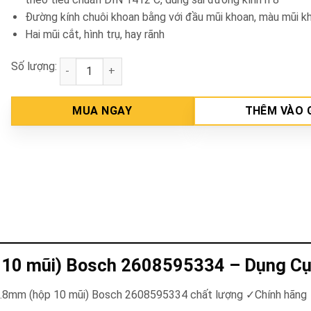
Đường kính chuôi khoan bằng với đầu mũi khoan, màu mũi k
Hai mũi cắt, hình trụ, hay rãnh
Số lượng:
Mũi khoan sắt HSS-G 4.8mm (hộp 10 mũi) Bosch 26
MUA NGAY
THÊM VÀO 
 10 mũi) Bosch 2608595334 – Dụng C
4.8mm (hộp 10 mũi) Bosch 2608595334 chất lượng ✓Chính hãng 