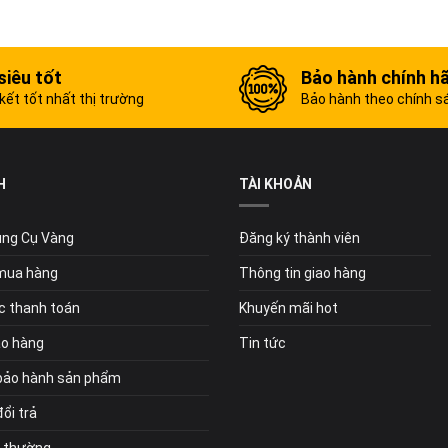
siêu tốt
Bảo hành chính h
ết tốt nhất thị trường
Bảo hành theo chính s
H
TÀI KHOẢN
Dụng Cụ Vàng
Đăng ký thành viên
mua hàng
Thông tin giao hàng
c thanh toán
Khuyến mãi hot
ao hàng
Tin tức
bảo hành sản phẩm
ổi trả
i thường