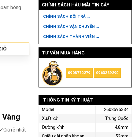
CHÍNH SÁCH HẬU MÃI TIN CẬY
hoan: bóng
CHÍNH SÁCH ĐỔI TRẢ →
CHÍNH SÁCH VẬN CHUYỂN →
08595334 số lượng
CHÍNH SÁCH THÀNH VIÊN →
GIỎ
TƯ VẤN MUA HÀNG
0908770279
0963289290
THÔNG TIN KỸ THUẬT
Model
2608595334
ụ Vàng
Xuất xứ
Trung Quốc
Đường kính
4.8mm
✓Giá rẻ nhất
Chiều dài phần khoan
52mm