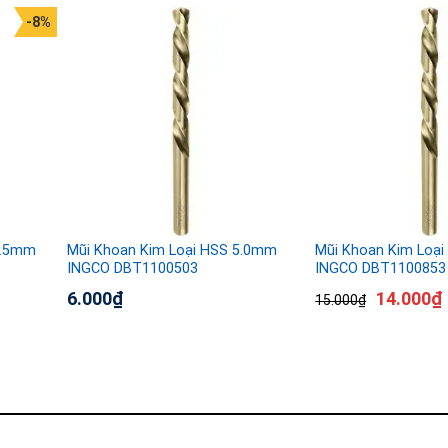
-8%
2.5mm
Mũi Khoan Kim Loại HSS 5.0mm
Mũi Khoan Kim Loạ
INGCO DBT1100503
INGCO DBT1100853
6.000
₫
14.000
₫
15.000
₫