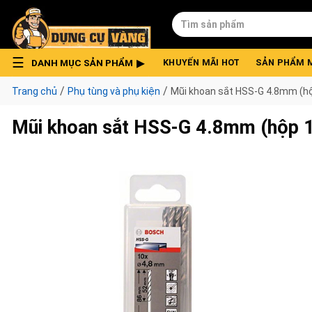
Skip
Tìm
to
kiếm:
content
DANH MỤC SẢN PHẨM
KHUYẾN MÃI HOT
SẢN PHẨM 
/
/
Trang chủ
Phụ tùng và phụ kiện
Mũi khoan sắt HSS-G 4.8mm (h
Mũi khoan sắt HSS-G 4.8mm (hộp 