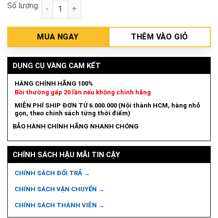
Số lượng:
Máy mài hai đá 150mm Makita GB602 số lượng
MUA NGAY
THÊM VÀO GIỎ
DỤNG CỤ VÀNG CAM KẾT
HÀNG CHÍNH HÃNG 100%
Bồi thường gấp 20 lần nếu không chính hãng
MIỄN PHÍ SHIP ĐƠN TỪ 6.000.000 (Nội thành HCM, hàng nhỏ
gọn, theo chính sách từng thời điểm)
BẢO HÀNH CHÍNH HÃNG NHANH CHÓNG
CHÍNH SÁCH HẬU MÃI TIN CẬY
CHÍNH SÁCH ĐỔI TRẢ →
CHÍNH SÁCH VẬN CHUYỂN →
CHÍNH SÁCH THÀNH VIÊN →