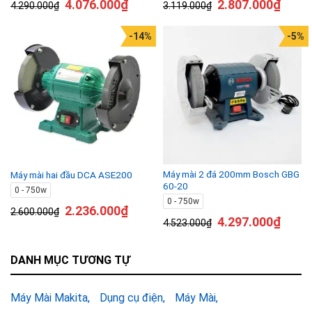
4.076.000
₫
2.807.000
₫
4.290.000
₫
3.119.000
₫
-14%
-5%
Máy mài 2 đá 200mm Bosch GBG
Máy mài hai đầu DCA ASE200
60-20
0 - 750w
0 - 750w
2.236.000
₫
2.600.000
₫
4.297.000
₫
4.523.000
₫
DANH MỤC TƯƠNG TỰ
Máy Mài Makita
Dụng cụ điện
Máy Mài