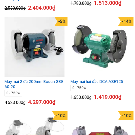
1.513.000
₫
1.780.000
₫
2.404.000
₫
2.530.000
₫
-5%
-14%
Máy mài 2 đá 200mm Bosch GBG
Máy mài hai đầu DCA ASE125
60-20
0 - 750w
0 - 750w
1.419.000
₫
1.650.000
₫
4.297.000
₫
4.523.000
₫
-10%
-10%