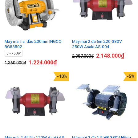
Máy mài hai đầu 200mm INGCO
Máy mài 2 đá 6in 220-380V
BG83502
250W Asaki AS-004
0 - 750w
2.148.000
₫
2.387.000
₫
1.224.000
₫
1.360.000
₫
-10%
-5%
Máy mài 2 đá 5in 120W Asaki AS-
Máy mài 2 đá 1.5 HP 380V Hồng