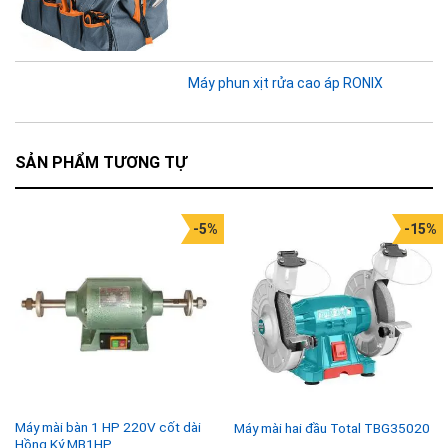
Máy phun xịt rửa cao áp RONIX
SẢN PHẨM TƯƠNG TỰ
-5%
-15%
Máy mài bàn 1 HP 220V cốt dài
Máy mài hai đầu Total TBG35020
Hồng Ký MB1HP