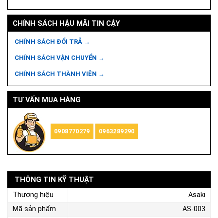
CHÍNH SÁCH HẬU MÃI TIN CẬY
CHÍNH SÁCH ĐỔI TRẢ →
CHÍNH SÁCH VẬN CHUYỂN →
CHÍNH SÁCH THÀNH VIÊN →
TƯ VẤN MUA HÀNG
0908770279
0963289290
THÔNG TIN KỸ THUẬT
Thương hiệu
Asaki
Mã sản phẩm
AS-003