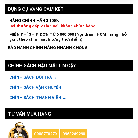
DỤNG CỤ VÀNG CAM KẾT
HÀNG CHÍNH HÃNG 100%
Bồi thường gấp 20 lần nếu không chính hãng
MIỄN PHÍ SHIP ĐƠN TỪ 6.000.000 (Nội thành HCM, hàng nhỏ
gọn, theo chính sách từng thời điểm)
BẢO HÀNH CHÍNH HÃNG NHANH CHÓNG
CHÍNH SÁCH HẬU MÃI TIN CẬY
CHÍNH SÁCH ĐỔI TRẢ →
CHÍNH SÁCH VẬN CHUYỂN →
CHÍNH SÁCH THÀNH VIÊN →
TƯ VẤN MUA HÀNG
0908770279
0963289290