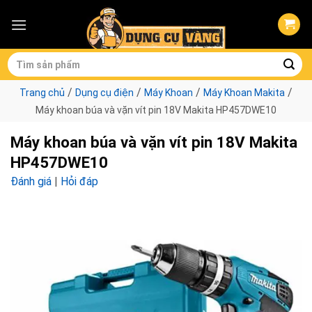
Skip
to
content
Tìm
kiếm:
/
/
/
/
Trang chủ
Dụng cụ điện
Máy Khoan
Máy Khoan Makita
Máy khoan búa và vặn vít pin 18V Makita HP457DWE10
Máy khoan búa và vặn vít pin 18V Makita
HP457DWE10
Đánh giá
|
Hỏi đáp