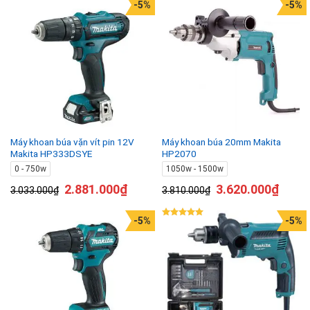
-5%
-5%
Máy khoan búa vặn vít pin 12V
Máy khoan búa 20mm Makita
Makita HP333DSYE
HP2070
0 - 750w
1050w - 1500w
2.881.000
₫
3.620.000
₫
3.033.000
₫
3.810.000
₫
-5%
-5%
Được xếp
hạng
5.00
5 sao