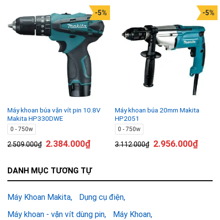
-5%
-5%
Máy khoan búa vặn vít pin 10.8V
Máy khoan búa 20mm Makita
Makita HP330DWE
HP2051
0 - 750w
0 - 750w
2.384.000
₫
2.956.000
₫
2.509.000
₫
3.112.000
₫
DANH MỤC TƯƠNG TỰ
Máy Khoan Makita
Dụng cụ điện
Máy khoan - vặn vít dùng pin
Máy Khoan