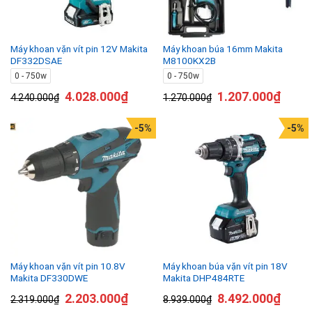
Máy khoan vặn vít pin 12V Makita
Máy khoan búa 16mm Makita
DF332DSAE
M8100KX2B
0 - 750w
0 - 750w
4.028.000
₫
1.207.000
₫
4.240.000
₫
1.270.000
₫
-5%
-5%
Máy khoan vặn vít pin 10.8V
Máy khoan búa vặn vít pin 18V
Makita DF330DWE
Makita DHP484RTE
2.203.000
₫
8.492.000
₫
2.319.000
₫
8.939.000
₫