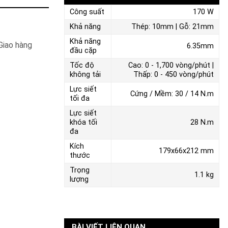
Công suất
170 W
Khả năng
Thép: 10mm | Gỗ: 21mm
Khả năng
Giao hàng
6.35mm
đầu cặp
Tốc độ
Cao: 0 - 1,700 vòng/phút |
không tải
Thấp: 0 - 450 vòng/phút
Lực siết
Cứng / Mềm: 30 / 14 N.m
tối đa
Lực siết
khóa tối
28 N.m
đa
Kích
179x66x212 mm
thước
Trọng
1.1 kg
lượng
BÀI VIẾT LIÊN QUAN