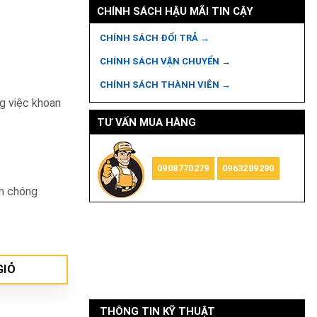
CHÍNH SÁCH HẬU MÃI TIN CẬY
CHÍNH SÁCH ĐỔI TRẢ →
CHÍNH SÁCH VẬN CHUYỂN →
CHÍNH SÁCH THÀNH VIÊN →
ng việc khoan
TƯ VẤN MUA HÀNG
0908770279
0963289290
nh chóng
ợng
GIỎ
THÔNG TIN KỸ THUẬT