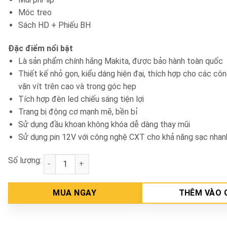
Móc treo
Sách HD + Phiếu BH
Đặc điểm nổi bật
Là sản phẩm chính hãng Makita, được bảo hành toàn quốc
Thiết kế nhỏ gọn, kiểu dáng hiện đại, thích hợp cho các cô
vặn vít trên cao và trong góc hẹp
Tích hợp đèn led chiếu sáng tiện lợi
Trang bị động cơ mạnh mẽ, bền bỉ
Sử dụng đầu khoan không khóa dễ dàng thay mũi
Sử dụng pin 12V với công nghệ CXT cho khả năng sạc nha
Số lượng:
Máy khoan vặn vít pin 12V Makita DF333DSYE số lư
MUA NGAY
THÊM VÀO 