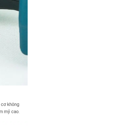
g cơ không
ẩm mỹ cao.