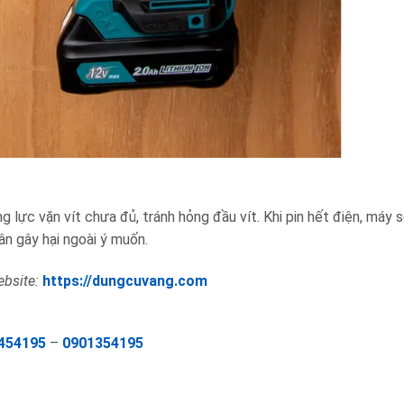
g lực vặn vít chưa đủ, tránh hỏng đầu vít. Khi pin hết điện, máy s
ân gây hại ngoài ý muốn.
bsite:
https://dungcuvang.com
454195
–
0901354195