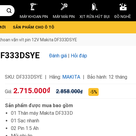
MÁY KHOAN PIN
MÁY MÀI PIN
XỊT RỬA HÚT BỤI
ĐỒ NGHỀ
MỚI
SẢN PHẨM CHO Ô TÔ
hoan vặn vít pin 12V Makita DF333DSYE
 DF333DSYE
Đánh giá
|
Hỏi đáp
SKU:
DF333DSYE
Hãng:
MAKITA
Bảo hành: 12 tháng
2.715.000
₫
2.858.000
Giá:
₫
-5%
Sản phẩm được mua bao gồm
01 Thân máy Makita DF333D
01 Sạc nhanh
02 Pin 1.5 Ah
Mũi phi-lip