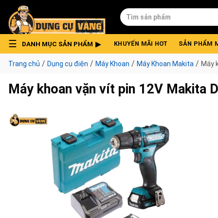
Skip
Tìm
to
kiếm:
content
DANH MỤC SẢN PHẨM
KHUYẾN MÃI HOT
SẢN PHẨM 
/
/
/
/
Trang chủ
Dụng cụ điện
Máy Khoan
Máy Khoan Makita
Máy k
Máy khoan vặn vít pin 12V Makita