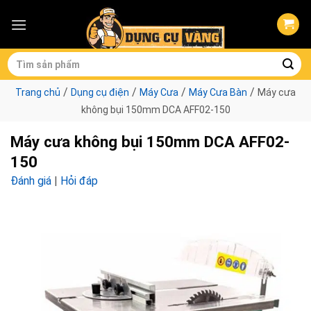
Skip
to
content
Tìm
kiếm:
/
/
/
/
Trang chủ
Dụng cụ điện
Máy Cưa
Máy Cưa Bàn
Máy cưa
không bụi 150mm DCA AFF02-150
Máy cưa không bụi 150mm DCA AFF02-
150
Đánh giá
|
Hỏi đáp