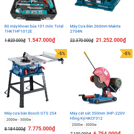
Bộ máy khoan búa 101 món Total
Máy Cưa Bàn 260mm Makita
THKTHP1012E
2704N
1.547.000
₫
21.252.000
₫
1.820.000
₫
22.370.000
₫
-5%
-5%
Máy cắt sắt 350mm 3HP-220V
Máy cưa bàn Bosch GTS 254
Hồng Ký HKCF312
2000w - 3000w
2000w - 3000w
7.775.000
₫
8.184.000
₫
6.754.000
₫
7.100.000
₫