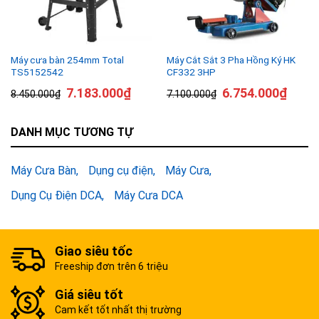
Máy cưa bàn 254mm Total
Máy Cắt Sắt 3 Pha Hồng Ký HK
TS5152542
CF332 3HP
7.183.000
₫
6.754.000
₫
8.450.000
₫
7.100.000
₫
DANH MỤC TƯƠNG TỰ
Máy Cưa Bàn
Dụng cụ điện
Máy Cưa
Dụng Cụ Điện DCA
Máy Cưa DCA
Giao siêu tốc
Freeship đơn trên 6 triệu
Giá siêu tốt
Cam kết tốt nhất thị trường