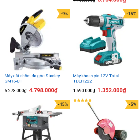
-9%
-15%
Máy cắt nhôm đa góc Stanley
Máy khoan pin 12V Total
SM16-B1
TDLI1222
4.798.000
₫
1.352.000
₫
5.278.000
₫
1.590.000
₫
-15%
-5%
Được xếp
hạng
5.00
5 sao