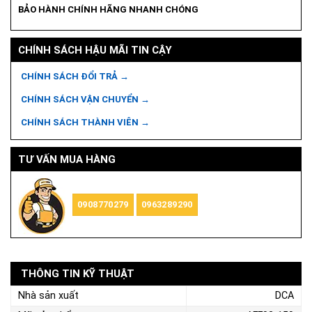
BẢO HÀNH CHÍNH HÃNG NHANH CHÓNG
CHÍNH SÁCH HẬU MÃI TIN CẬY
CHÍNH SÁCH ĐỔI TRẢ →
CHÍNH SÁCH VẬN CHUYỂN →
CHÍNH SÁCH THÀNH VIÊN →
TƯ VẤN MUA HÀNG
0908770279
0963289290
THÔNG TIN KỸ THUẬT
Nhà sản xuất
DCA