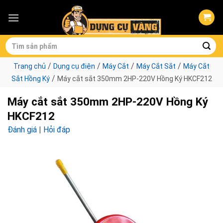
Skip
to
content
Tìm
kiếm:
/
/
/
/
Trang chủ
Dụng cụ điện
Máy Cắt
Máy Cắt Sắt
Máy Cắt
/
Sắt Hồng Ký
Máy cắt sắt 350mm 2HP-220V Hồng Ký HKCF212
Máy cắt sắt 350mm 2HP-220V Hồng Ký
HKCF212
Đánh giá
|
Hỏi đáp