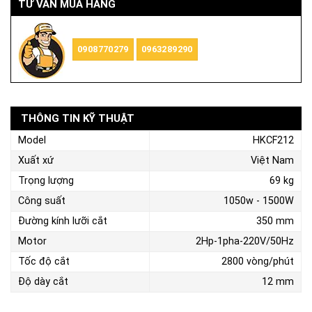
TƯ VẤN MUA HÀNG
0908770279
0963289290
THÔNG TIN KỸ THUẬT
Model
HKCF212
Xuất xứ
Việt Nam
Trọng lượng
69 kg
Công suất
1050w - 1500W
Đường kính lưỡi cắt
350 mm
Motor
2Hp-1pha-220V/50Hz
Tốc độ cắt
2800 vòng/phút
Độ dày cắt
12 mm