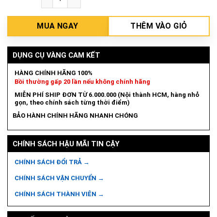
MUA NGAY
THÊM VÀO GIỎ
DỤNG CỤ VÀNG CAM KẾT
HÀNG CHÍNH HÃNG 100%
Bồi thường gấp 20 lần nếu không chính hãng
MIỄN PHÍ SHIP ĐƠN TỪ 6.000.000 (Nội thành HCM, hàng nhỏ
gọn, theo chính sách từng thời điểm)
BẢO HÀNH CHÍNH HÃNG NHANH CHÓNG
CHÍNH SÁCH HẬU MÃI TIN CẬY
CHÍNH SÁCH ĐỔI TRẢ →
CHÍNH SÁCH VẬN CHUYỂN →
CHÍNH SÁCH THÀNH VIÊN →