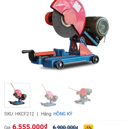
SKU:
HKCF212
Hãng:
HỒNG KÝ
6.555.000
₫
6.900.000
Giá:
₫
-5%