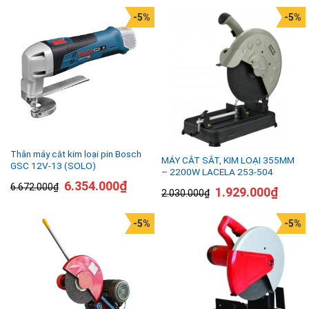
-5%
-5%
Thân máy cắt kim loại pin Bosch
MÁY CẮT SẮT, KIM LOẠI 355MM
GSC 12V-13 (SOLO)
– 2200W LACELA 253-504
6.354.000
₫
6.672.000
₫
1.929.000
₫
2.030.000
₫
-5%
-5%