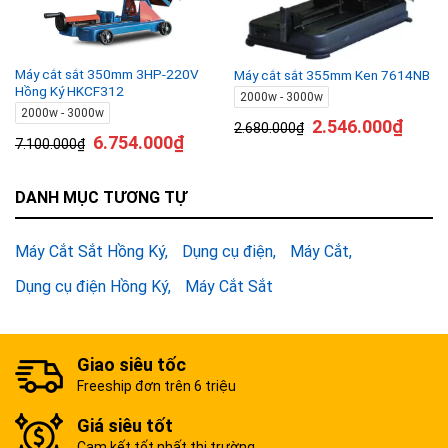
Máy cắt sắt 350mm 3HP-220V
Máy cắt sắt 355mm Ken 7614NB
Hồng Ký HKCF312
2000w - 3000w
2000w - 3000w
2.546.000
₫
2.680.000
₫
6.754.000
₫
7.100.000
₫
DANH MỤC TƯƠNG TỰ
Máy Cắt Sắt Hồng Ký
Dụng cụ điện
Máy Cắt
Dụng cụ điện Hồng Ký
Máy Cắt Sắt
Giao siêu tốc
Freeship đơn trên 6 triệu
Giá siêu tốt
Cam kết tốt nhất thị trường