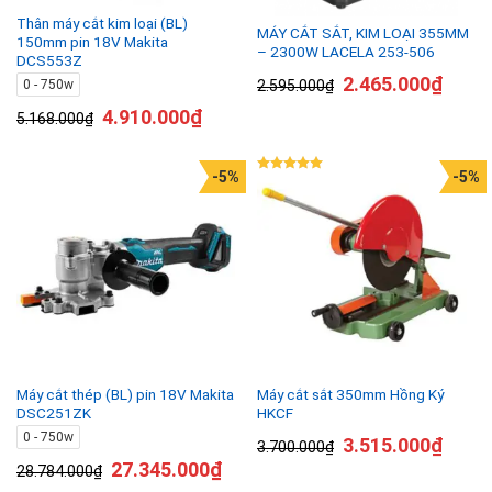
Thân máy cắt kim loại (BL)
MÁY CẮT SẮT, KIM LOẠI 355MM
150mm pin 18V Makita
– 2300W LACELA 253-506
DCS553Z
2.465.000
₫
2.595.000
₫
0 - 750w
4.910.000
₫
5.168.000
₫
-5%
-5%
Được xếp
hạng
5.00
5 sao
Máy cắt thép (BL) pin 18V Makita
Máy cắt sắt 350mm Hồng Ký
DSC251ZK
HKCF
0 - 750w
3.515.000
₫
3.700.000
₫
27.345.000
₫
28.784.000
₫