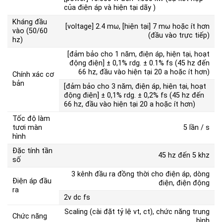
của điện áp và hiện tại dãy )
Kháng đầu
[voltage] 2.4 mω, [hiện tại] 7 mω hoặc ít hơn
vào (50/60
(đầu vào trực tiếp)
hz)
[đảm bảo cho 1 năm, điện áp, hiện tại, hoạt
động điện] ± 0,1% rdg. ± 0.1% fs (45 hz đến
66 hz, đầu vào hiện tại 20 a hoặc ít hơn)
Chính xác cơ
bản
[đảm bảo cho 3 năm, điện áp, hiện tại, hoạt
động điện] ± 0,1% rdg. ± 0,2% fs (45 hz đến
66 hz, đầu vào hiện tại 20 a hoặc ít hơn)
Tốc độ làm
tươi màn
5 lần / s
hình
Đặc tính tần
45 hz đến 5 khz
số
3 kênh đầu ra đồng thời cho điện áp, dòng
Điện áp đầu
điện, điện động
ra
2v dc fs
Scaling (cài đặt tỷ lệ vt, ct), chức năng trung
Chức năng
bình