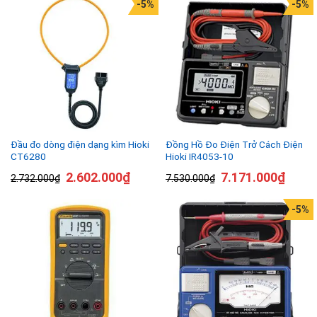
-5%
-5%
Đầu đo dòng điện dạng kìm Hioki
Đồng Hồ Đo Điện Trở Cách Điện
CT6280
Hioki IR4053-10
2.602.000
₫
7.171.000
₫
2.732.000
₫
7.530.000
₫
-5%