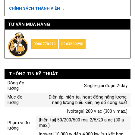
CHÍNH SÁCH THÀNH VIÊN →
TƯ VẤN MUA HÀNG
0908770279
0963289290
THÔNG TIN KỸ THUẬT
Dòng đo
Single-giai đoạn 2-dây
lường
Mục đo
Điện áp, hiện tại, hoạt động năng lượng,
lường
năng lượng biểu kiến, hệ số công suất
[voltage] 200 v ac (300 v max.)
[hiện tại] 50/200/500 ma, 2/5/20 a ac (30 a
Phạm vi đo
max.)
lường
[power] 10.000 w đến 4.000 kw (sự kết hợp