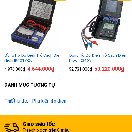
Đồng Hồ Đo Điện Trở Cách Điện
Đồng Hồ Đo Điện Trở Cách Điện
Hioki IR4017-20
Hioki IR3455
4.644.000
₫
50.220.000
₫
4.876.000
₫
52.731.000
₫
DANH MỤC TƯƠNG TỰ
Thiết bị đo
Phụ kiện đo điện
Giao siêu tốc
Freeship đơn trên 6 triệu