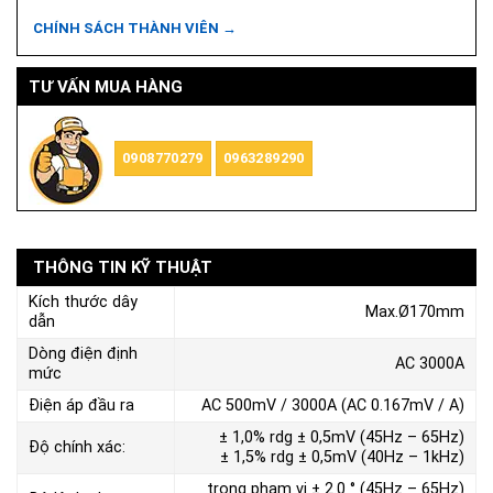
CHÍNH SÁCH THÀNH VIÊN →
TƯ VẤN MUA HÀNG
0908770279
0963289290
THÔNG TIN KỸ THUẬT
Kích thước dây
Max.Ø170mm
dẫn
Dòng điện định
AC 3000A
mức
Điện áp đầu ra
AC 500mV / 3000A (AC 0.167mV / A)
± 1,0% rdg ± 0,5mV (45Hz – 65Hz)
Độ chính xác:
± 1,5% rdg ± 0,5mV (40Hz – 1kHz)
trong phạm vi ± 2.0 ° (45Hz – 65Hz)