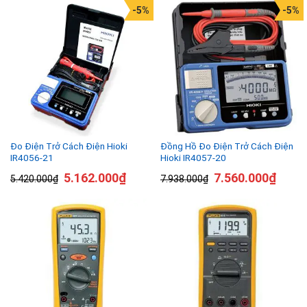
-5%
-5%
Đo Điện Trở Cách Điện Hioki
Đồng Hồ Đo Điện Trở Cách Điện
IR4056-21
Hioki IR4057-20
5.162.000
₫
7.560.000
₫
5.420.000
₫
7.938.000
₫