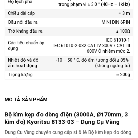
Độ lệch pha
trong phạm vi ± 3.0 ° (40Hz – 1kHz)
Chiều dài cáp
≈ 3 m
Đầu nối đầu ra
MINI DIN 6PIN
Trở kháng đầu ra
≤ 100Ω
IEC 61010-1
Các tiêu chuẩn áp
IEC 61010-2-032 CAT IV 300V / CAT III
dụng
600V Ô nhiễm mức 2,
Nhiệt độ và độ
-10 – 50 ° C, độ ẩm tương đối ≤ 85%
ẩm hoạt động
(không ngưng tụ)
Trọng lượng
≈ 200g
MÔ TẢ SẢN PHẨM
Bộ kìm kẹp đo dòng điện (3000A, Ø170mm, 3
kìm đo) Kyoritsu 8133-03 – Dụng Cụ Vàng
Dụng Cụ Vàng chuyên cung cấp sỉ & lẻ Bộ kìm kẹp đo dòng