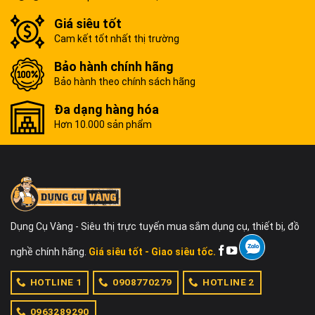
Giá siêu tốt
Cam kết tốt nhất thị trường
Bảo hành chính hãng
Bảo hành theo chính sách hãng
Đa dạng hàng hóa
Hơn 10.000 sản phẩm
Dụng Cụ Vàng - Siêu thị trực tuyến mua sắm dụng cụ, thiết bị, đồ
nghề chính hãng.
Giá siêu tốt - Giao siêu tốc.
HOTLINE 1
0908770279
HOTLINE 2
0963289290