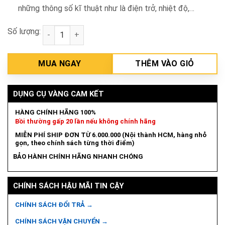
những thông số kĩ thuật như là điện trở, nhiệt độ,…
Số lượng:
Bộ kìm kẹp đo dòng điện (3000A, Ø170mm, 3 kìm đo)
MUA NGAY
THÊM VÀO GIỎ
DỤNG CỤ VÀNG CAM KẾT
HÀNG CHÍNH HÃNG 100%
Bồi thường gấp 20 lần nếu không chính hãng
MIỄN PHÍ SHIP ĐƠN TỪ 6.000.000 (Nội thành HCM, hàng nhỏ
gọn, theo chính sách từng thời điểm)
BẢO HÀNH CHÍNH HÃNG NHANH CHÓNG
CHÍNH SÁCH HẬU MÃI TIN CẬY
CHÍNH SÁCH ĐỔI TRẢ →
CHÍNH SÁCH VẬN CHUYỂN →