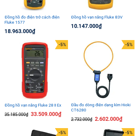
Đồng hồ đo điện trở cách điện
Đồng hồ vạn năng Fluke 83V
Fluke 1577
10.147.000
₫
18.963.000
₫
-5%
-5%
Đầu đo dòng điện dạng kìm Hioki
Đồng hồ vạn năng Fluke 28 II Ex
CT6280
33.509.000
₫
35.185.000
₫
2.602.000
₫
2.732.000
₫
-5%
-5%