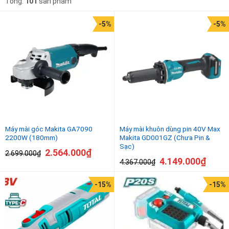
Tổng:
101
sản phẩm
Giá thấp đến cao
Makita
750w - 1050w
1.000.000
₫
-
3.000.000
₫
Total
-5%
-5%
Giá cao đến thấp
Ingco
3.000.000
₫
-
10.000.000
₫
DCA
Milwaukee
10.000.000
₫
-
9.800.000
₫
Dewalt
Máy mài góc Makita GA7090
Máy mài khuôn dùng pin 40V Max
2200W (180mm)
Makita GD001GZ (Chưa Pin &
Sạc)
2.564.000
₫
2.699.000
₫
4.149.000
₫
4.367.000
₫
-15%
-15%