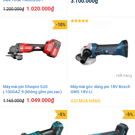
3.100.000
₫
1.020.000
₫
1.200.000
₫
-10%
Được xếp
hạng
5.00
5 sao
Hết hàng
Máy mài pin Sfunpro S20
Máy mài góc dùng pin 18V Bosch
L100GAZ 9 (không gồm pin,sạc)
GWS 18V-LI
1.049.000
₫
1.165.000
₫
GỌI MUA HÀNG
-5%
-5%