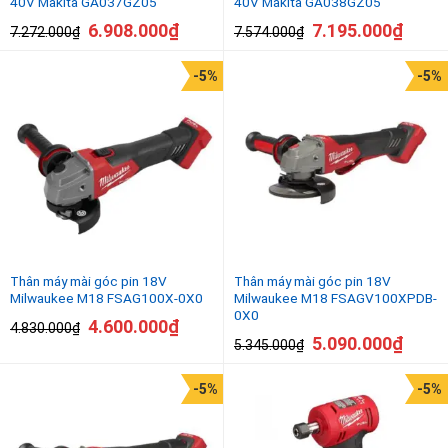
40V Makita GA037GZ05
40V Makita GA038GZ05
6.908.000
₫
7.195.000
₫
7.272.000
₫
7.574.000
₫
-5%
-5%
Thân máy mài góc pin 18V
Thân máy mài góc pin 18V
Milwaukee M18 FSAG100X-0X0
Milwaukee M18 FSAGV100XPDB-
0X0
4.600.000
₫
4.830.000
₫
5.090.000
₫
5.345.000
₫
-5%
-5%