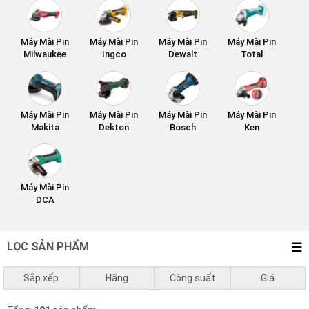
Máy Mài Pin
Máy Mài Pin
Máy Mài Pin
Máy Mài Pin
Milwaukee
Ingco
Dewalt
Total
Máy Mài Pin
Máy Mài Pin
Máy Mài Pin
Máy Mài Pin
Makita
Dekton
Bosch
Ken
Máy Mài Pin
DCA
LỌC SẢN PHẨM
Sắp xếp
Hãng
Công suất
Giá
Mặc định
Bosch
0 - 750w
0
₫
-
1.000.000
₫
Ken