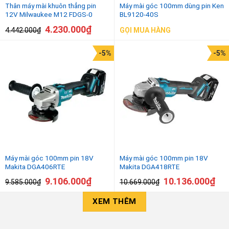
Thân máy mài khuôn thẳng pin
Máy mài góc 100mm dùng pin Ken
12V Milwaukee M12 FDGS-0
BL9120-40S
4.230.000
₫
4.442.000
₫
GỌI MUA HÀNG
-5%
-5%
Máy mài góc 100mm pin 18V
Máy mài góc 100mm pin 18V
Makita DGA406RTE
Makita DGA418RTE
9.106.000
₫
10.136.000
₫
9.585.000
₫
10.669.000
₫
XEM THÊM