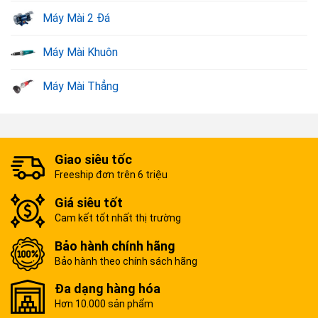
Đặc biệt máy dùng pin nên không sợ xảy ra những tai nạn
Máy Mài 2 Đá
như điện giật, đảm bảo an toàn lao động cho người dùng.
Chất liệu chế tạo máy mài rất cao cấp, chịu được môi
Máy Mài Khuôn
trường làm việc khắc nghiệt. Thiết kế cầm nắm chắc tay,
không gây mỏi tay khi phải làm việc nhiều giờ liền.
Máy Mài Thẳng
Giao siêu tốc
Freeship đơn trên 6 triệu
Giá siêu tốt
Cam kết tốt nhất thị trường
Bảo hành chính hãng
Bảo hành theo chính sách hãng
Đặc điểm của máy mài pin.
Đa dạng hàng hóa
Hơn 10.000 sản phẩm
Top các sản phẩm máy mài pin bán chạy tại