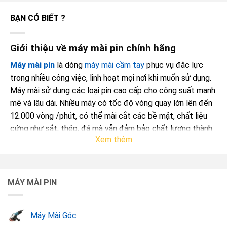
BẠN CÓ BIẾT ?
Giới thiệu về máy mài pin chính hãng
Máy mài pin
là dòng
máy mài cầm tay
phục vụ đắc lực
trong nhiều công việc, linh hoạt mọi nơi khi muốn sử dụng.
Máy mài sử dụng các loại pin cao cấp cho công suất mạnh
mẽ và lâu dài. Nhiều máy có tốc độ vòng quay lớn lên đến
12.000 vòng /phút, có thể mài cắt các bề mặt, chất liệu
cứng như sắt, thép, đá mà vẫn đảm bảo chất lượng thành
Xem thêm
phẩm. Nổi bật trong đó có dòng
máy mài pin Makita
Xem thêm:
Máy mài 2 đá
và
máy mài khuôn
với giá cực
sốc tại Dụng Cụ Vàng.
MÁY MÀI PIN
Máy mài dùng pin
có tính tiện lợi cao với những người
Máy Mài Góc
thường xuyên di chuyển, phục vụ các công việc trên cao.