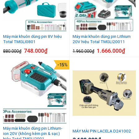
Máy mài khuôn dùng pin 8V hiệu
Máy mài khuôn dùng pin Lithium
Total TMGLI0801
20V hiệu Total TMGLI20011
748.000
₫
1.666.000
₫
880.000
₫
1.960.000
₫
-15%
Máy mài khuôn dùng pin Lithium-
MÁY MÀI PIN LACELA D241002
ion 20V (không kèm pin & sạc)
hiệu Total TMGLI2001