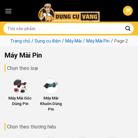
Skip
to
content
Tìm
kiếm:
/
/
/
/
Trang chủ
Dụng cụ điện
Máy Mài
Máy Mài Pin
Page 2
Máy Mài Pin
Chọn theo loại
Máy Mài Góc
Máy Mài
Dùng Pin
Khuôn Dùng
Pin
Chọn theo thương hiệu