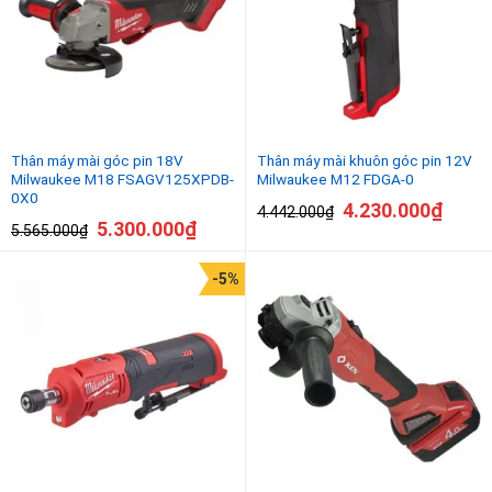
Thân máy mài góc pin 18V
Thân máy mài khuôn góc pin 12V
Milwaukee M18 FSAGV125XPDB-
Milwaukee M12 FDGA-0
0X0
4.230.000
₫
4.442.000
₫
5.300.000
₫
5.565.000
₫
-5%