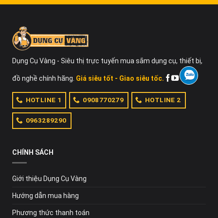
Dụng Cụ Vàng
Top các sản phẩm bán chạy
Giá thành
Máy mài pin INGCO CAGLI1001
1.058.000VND
Dụng Cụ Vàng - Siêu thị trực tuyến mua sắm dụng cụ, thiết bị,
Máy mài Total TAGLI1002
1.091.000VND
đồ nghề chính hãng.
Giá siêu tốt - Giao siêu tốc.
Máy mài pin DCA ADSJ10
1.427.000VND
Máy mài pin khuôn mini 130W Total DCA
HOTLINE 1
0908770279
HOTLINE 2
1.441.000VND
ADSJ10
0963289290
Máy mài pin Ryobi Brushless R18AG7
1.700.000VND
Máy mài góc cầm tay dùng pin 21V XGN
2.600.000VND
8100
CHÍNH SÁCH
Máy mài pin Ken BL9120-40S
3.620.000VND
Giới thiệu Dụng Cụ Vàng
Máy mài Makita DGA419Z
4.302.000VND
Hướng dẫn mua hàng
Máy mài pin góc không dây MECO 88VF
4.606.000VND
1200 W
Phương thức thanh toán