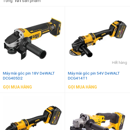
Tổng:
101
sản phẩm
Giá thấp đến cao
Makita
750w - 1050w
1.000.000
₫
-
3.000.000
₫
Total
Giá cao đến thấp
Ingco
3.000.000
₫
-
10.000.000
₫
DCA
Milwaukee
10.000.000
₫
-
9.800.000
₫
Dewalt
Hết hàng
Máy mài góc pin 18V DeWALT
Máy mài góc pin 54V DeWALT
DCG405D2
DCG414T1
GỌI MUA HÀNG
GỌI MUA HÀNG