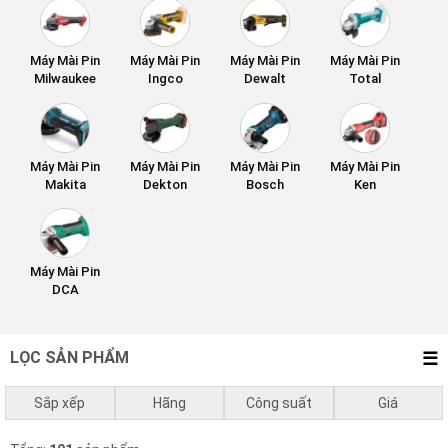
Máy Mài Pin
Máy Mài Pin
Máy Mài Pin
Máy Mài Pin
Milwaukee
Ingco
Dewalt
Total
Máy Mài Pin
Máy Mài Pin
Máy Mài Pin
Máy Mài Pin
Makita
Dekton
Bosch
Ken
Máy Mài Pin
DCA
LỌC SẢN PHẨM
Sắp xếp
Hãng
Công suất
Giá
Mặc định
Bosch
0 - 750w
0
₫
-
1.000.000
₫
Ken