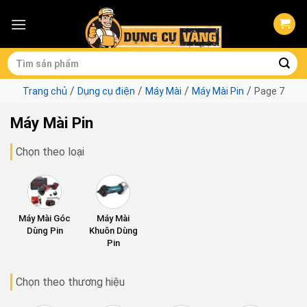
Skip
to
content
Tìm
kiếm:
/
/
/
/
Trang chủ
Dụng cụ điện
Máy Mài
Máy Mài Pin
Page 7
Máy Mài Pin
Chọn theo loại
Máy Mài Góc
Máy Mài
Dùng Pin
Khuôn Dùng
Pin
Chọn theo thương hiệu