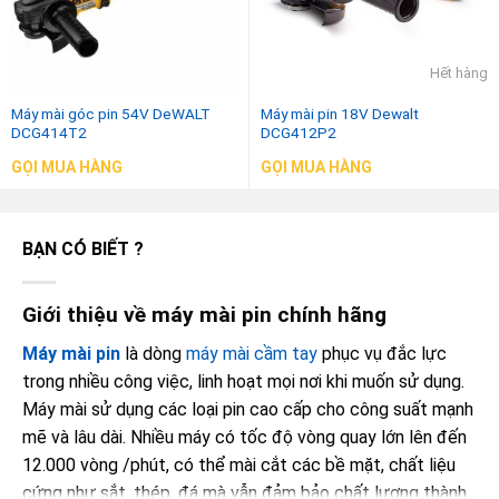
Hết hàng
Máy mài góc pin 54V DeWALT
Máy mài pin 18V Dewalt
DCG414T2
DCG412P2
GỌI MUA HÀNG
GỌI MUA HÀNG
BẠN CÓ BIẾT ?
Giới thiệu về máy mài pin chính hãng
Máy mài pin
là dòng
máy mài cầm tay
phục vụ đắc lực
trong nhiều công việc, linh hoạt mọi nơi khi muốn sử dụng.
Máy mài sử dụng các loại pin cao cấp cho công suất mạnh
mẽ và lâu dài. Nhiều máy có tốc độ vòng quay lớn lên đến
12.000 vòng /phút, có thể mài cắt các bề mặt, chất liệu
cứng như sắt, thép, đá mà vẫn đảm bảo chất lượng thành