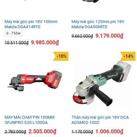
Máy mài góc pin 18V 100mm
Máy mài góc 125mm pin 18V
Makita DGA414RTE
Makita DGA506RTE
0 - 750w
9.179.000
₫
9.662.000
₫
9.985.000
₫
10.511.000
₫
-10%
-14%
MÁY MÀI CHẠY PIN 100MM
Thân máy mài góc pin 18V DCA
SFUNPRO S20 L100GA
ADSM02-100Z
2.505.000
₫
1.006.000
₫
2.783.000
₫
1.170.000
₫