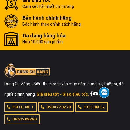
Giá siêu tốt
Cam kết tốt nhất thị trường
Bảo hành chính hãng
Bảo hành theo chính sách hãng
Đa dạng hàng hóa
Hơn 10.000 sản phẩm
Dụng Cụ Vàng - Siêu thị trực tuyến mua sắm dụng cụ, thiết bị, đồ
nghề chính hãng.
Giá siêu tốt - Giao siêu tốc.
HOTLINE 1
0908770279
HOTLINE 2
0963289290