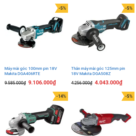
-5%
-5%
Máy mài góc 100mm pin 18V
Thân máy mài góc 125mm pin
Makita DGA406RTE
18V Makita DGA508Z
9.106.000
₫
4.043.000
₫
9.585.000
₫
4.256.000
₫
-14%
-5%