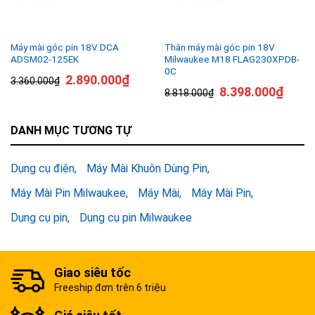
Máy mài góc pin 18V DCA
Thân máy mài góc pin 18V
ADSM02-125EK
Milwaukee M18 FLAG230XPDB-
0C
2.890.000
₫
3.360.000
₫
8.398.000
₫
8.818.000
₫
DANH MỤC TƯƠNG TỰ
Dụng cụ điện
Máy Mài Khuôn Dùng Pin
Máy Mài Pin Milwaukee
Máy Mài
Máy Mài Pin
Dụng cụ pin
Dụng cụ pin Milwaukee
Giao siêu tốc
Freeship đơn trên 6 triệu