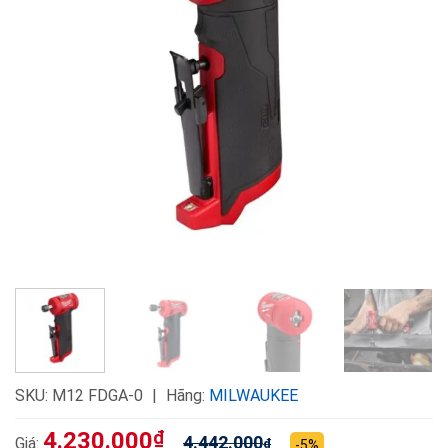
SKU:
M12 FDGA-0
Hãng:
MILWAUKEE
4.230.000
₫
4.442.000
Giá:
₫
-5%