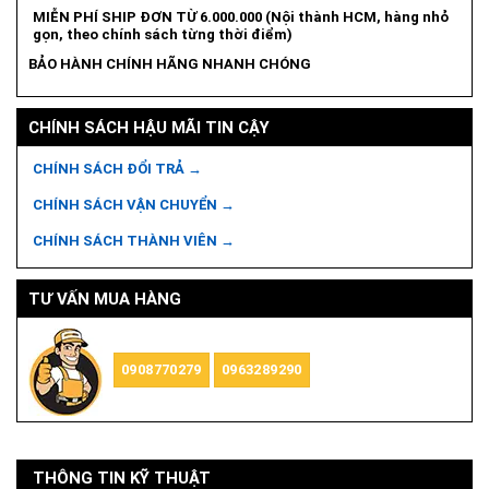
MIỄN PHÍ SHIP ĐƠN TỪ 6.000.000 (Nội thành HCM, hàng nhỏ
gọn, theo chính sách từng thời điểm)
BẢO HÀNH CHÍNH HÃNG NHANH CHÓNG
CHÍNH SÁCH HẬU MÃI TIN CẬY
CHÍNH SÁCH ĐỔI TRẢ →
CHÍNH SÁCH VẬN CHUYỂN →
CHÍNH SÁCH THÀNH VIÊN →
TƯ VẤN MUA HÀNG
0908770279
0963289290
THÔNG TIN KỸ THUẬT