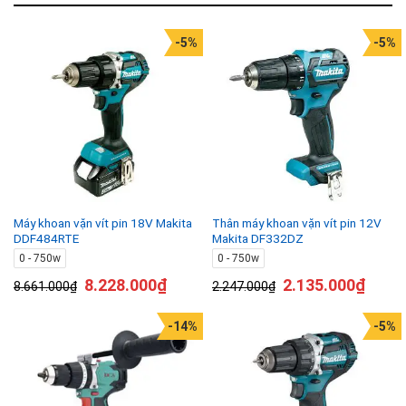
-5%
-5%
Máy khoan vặn vít pin 18V Makita
Thân máy khoan vặn vít pin 12V
DDF484RTE
Makita DF332DZ
0 - 750w
0 - 750w
8.228.000
₫
2.135.000
₫
8.661.000
₫
2.247.000
₫
-14%
-5%