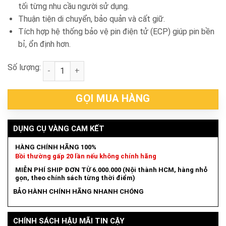
tối từng nhu cầu người sử dụng.
Thuận tiện di chuyển, bảo quản và cất giữ.
Tích hợp hệ thống bảo vệ pin điện tử (ECP) giúp pin bền
bỉ, ổn định hơn.
Số lượng:
Thân máy vặn vít pin 18V Makita DTD152Z số lượng
GỌI MUA HÀNG
DỤNG CỤ VÀNG CAM KẾT
HÀNG CHÍNH HÃNG 100%
Bồi thường gấp 20 lần nếu không chính hãng
MIỄN PHÍ SHIP ĐƠN TỪ 6.000.000 (Nội thành HCM, hàng nhỏ
gọn, theo chính sách từng thời điểm)
BẢO HÀNH CHÍNH HÃNG NHANH CHÓNG
CHÍNH SÁCH HẬU MÃI TIN CẬY