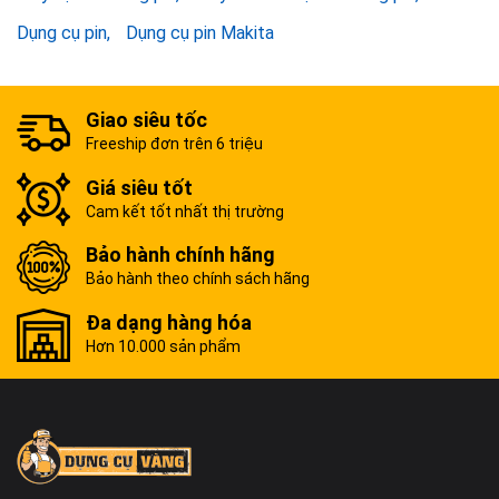
Dụng cụ pin
Dụng cụ pin Makita
Giao siêu tốc
Freeship đơn trên 6 triệu
Giá siêu tốt
Cam kết tốt nhất thị trường
Bảo hành chính hãng
Bảo hành theo chính sách hãng
Đa dạng hàng hóa
Hơn 10.000 sản phẩm