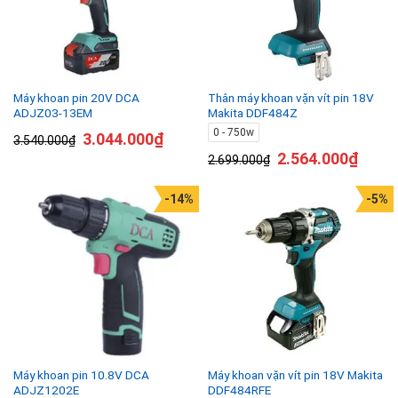
Máy khoan pin 20V DCA
Thân máy khoan vặn vít pin 18V
ADJZ03-13EM
Makita DDF484Z
0 - 750w
3.044.000
₫
3.540.000
₫
2.564.000
₫
2.699.000
₫
-14%
-5%
Máy khoan pin 10.8V DCA
Máy khoan vặn vít pin 18V Makita
ADJZ1202E
DDF484RFE