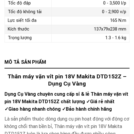
Tốc độ đập
0 - 3,500 l/p
Tốc độ không tải
0 - 2,900 v/p
Lực siết tối đa
165 N.m
Kích thước
137x79x238 mm
Trọng lượng
1.3 - 1.6 kg
MÔ TẢ SẢN PHẨM
Thân máy vặn vít pin 18V Makita DTD152Z –
Dụng Cụ Vàng
Dụng Cụ Vàng chuyên cung cấp sỉ & lẻ Thân máy vặn vít
pin 18V Makita DTD152Z chất lượng
✓
Giá rẻ nhất
✓
Giao hàng nhanh chóng
✓
Bảo hành chính hãng
Là sản phẩm thuộc dòng dụng cụ pin hoạt động với động cơ
không chổi than bền bỉ, Thân máy vặn vít pin 18V Makita
DTD152Z luôn là lựa chọn hàng đầu được nhiều công