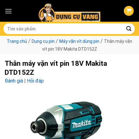
Skip
to
content
Tìm
kiếm:
/
/
/
Trang chủ
Dụng cụ pin
Máy vặn vít dùng pin
Thân máy vặn
vít pin 18V Makita DTD152Z
Thân máy vặn vít pin 18V Makita
DTD152Z
Đánh giá
|
Hỏi đáp