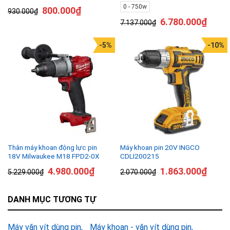
0 - 750w
800.000
₫
930.000
₫
6.780.000
₫
7.137.000
₫
-5%
-10%
Thân máy khoan động lực pin
Máy khoan pin 20V INGCO
18V Milwaukee M18 FPD2-0X
CDLI200215
4.980.000
₫
1.863.000
₫
5.229.000
₫
2.070.000
₫
DANH MỤC TƯƠNG TỰ
Máy vặn vít dùng pin
Máy khoan - vặn vít dùng pin