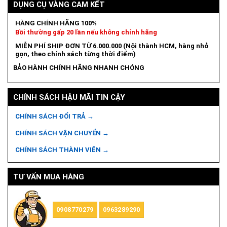
DỤNG CỤ VÀNG CAM KẾT
HÀNG CHÍNH HÃNG 100%
Bồi thường gấp 20 lần nếu không chính hãng
MIỄN PHÍ SHIP ĐƠN TỪ 6.000.000 (Nội thành HCM, hàng nhỏ
gọn, theo chính sách từng thời điểm)
BẢO HÀNH CHÍNH HÃNG NHANH CHÓNG
CHÍNH SÁCH HẬU MÃI TIN CẬY
CHÍNH SÁCH ĐỔI TRẢ →
CHÍNH SÁCH VẬN CHUYỂN →
CHÍNH SÁCH THÀNH VIÊN →
TƯ VẤN MUA HÀNG
0908770279
0963289290