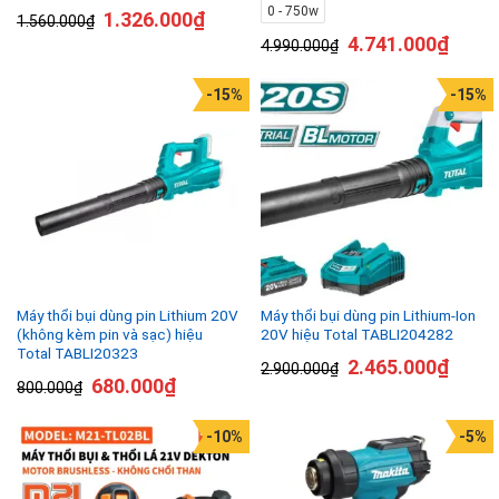
0 - 750w
1.326.000
₫
1.560.000
₫
4.741.000
₫
4.990.000
₫
-15%
-15%
Máy thổi bụi dùng pin Lithium 20V
Máy thổi bụi dùng pin Lithium-Ion
(không kèm pin và sạc) hiệu
20V hiệu Total TABLI204282
Total TABLI20323
2.465.000
₫
2.900.000
₫
680.000
₫
800.000
₫
-10%
-5%