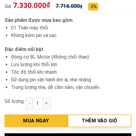
7.330.000
₫
7.716.000
Giá:
₫
-5%
Sản phẩm được mua bao gồm
01 Thân máy thổi
Không kèm pin và sạc
Đặc điểm nổi bật
Động cơ BL Motor (Không chổi than)
Lưu lượng khí thổi lớn
Tốc độ thổi khí nhanh
Sử dụng pin vận hành êm ái, nhẹ nhàng
Trọng lượng nhẹ, dễ cầm nắm, vận chuyển
Số lượng:
Thân máy thổi 2 pin 18V Makita DUB362Z số lượng
MUA NGAY
THÊM VÀO GIỎ