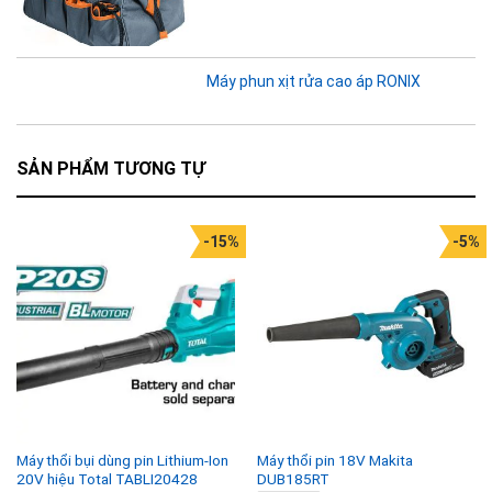
Máy phun xịt rửa cao áp RONIX
SẢN PHẨM TƯƠNG TỰ
-15%
-5%
Máy thổi bụi dùng pin Lithium-Ion
Máy thổi pin 18V Makita
20V hiệu Total TABLI20428
DUB185RT