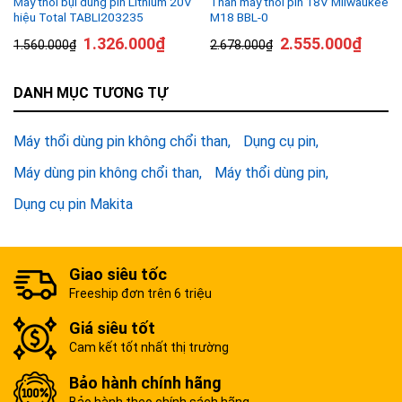
Máy thổi bụi dùng pin Lithium 20V
Thân máy thổi pin 18V Milwaukee
hiệu Total TABLI203235
M18 BBL-0
1.326.000
₫
2.555.000
₫
1.560.000
₫
2.678.000
₫
DANH MỤC TƯƠNG TỰ
Máy thổi dùng pin không chổi than
Dụng cụ pin
Máy dùng pin không chổi than
Máy thổi dùng pin
Dụng cụ pin Makita
Giao siêu tốc
Freeship đơn trên 6 triệu
Giá siêu tốt
Cam kết tốt nhất thị trường
Bảo hành chính hãng