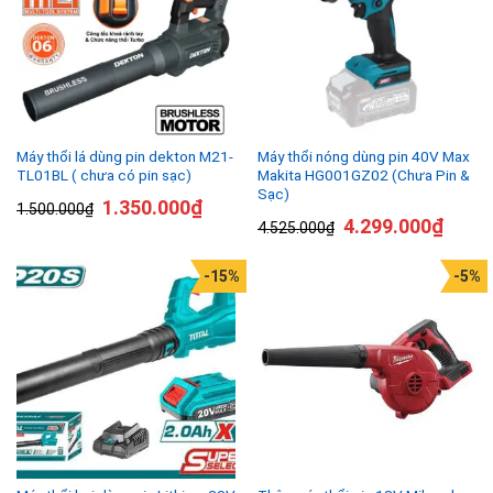
Máy thổi lá dùng pin dekton M21-
Máy thổi nóng dùng pin 40V Max
TL01BL ( chưa có pin sạc)
Makita HG001GZ02 (Chưa Pin &
Sạc)
1.350.000
₫
1.500.000
₫
4.299.000
₫
4.525.000
₫
-15%
-5%