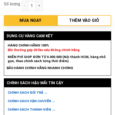
Số lượng:
Thân máy hút bụi pin 12V Makita CL107FDZW số lư
MUA NGAY
THÊM VÀO GIỎ
DỤNG CỤ VÀNG CAM KẾT
HÀNG CHÍNH HÃNG 100%
Bồi thường gấp 20 lần nếu không chính hãng
MIỄN PHÍ SHIP ĐƠN TỪ 6.000.000 (Nội thành HCM, hàng nhỏ
gọn, theo chính sách từng thời điểm)
BẢO HÀNH CHÍNH HÃNG NHANH CHÓNG
CHÍNH SÁCH HẬU MÃI TIN CẬY
CHÍNH SÁCH ĐỔI TRẢ →
CHÍNH SÁCH VẬN CHUYỂN →
CHÍNH SÁCH THÀNH VIÊN →