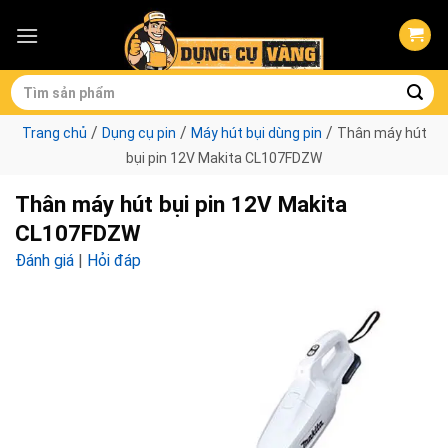
Skip
to
content
Tìm
kiếm:
/
/
/
Trang chủ
Dụng cụ pin
Máy hút bụi dùng pin
Thân máy hút
bụi pin 12V Makita CL107FDZW
Thân máy hút bụi pin 12V Makita
CL107FDZW
Đánh giá
|
Hỏi đáp