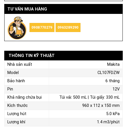
TƯ VẤN MUA HÀNG
0908770279
0963289290
THÔNG TIN KỸ THUẬT
Nhà sản xuất
Makita
Model
CL107FDZW
Bảo hành
6 tháng
Pin
12V
Khả năng chứa bụi
Túi vải: 500 mL | Túi giấy: 330 mL
Kích thước
960 x 112 x 150 mm
Lượng hút
5.0 kPa
Lượng khí
1.4 m3/phút