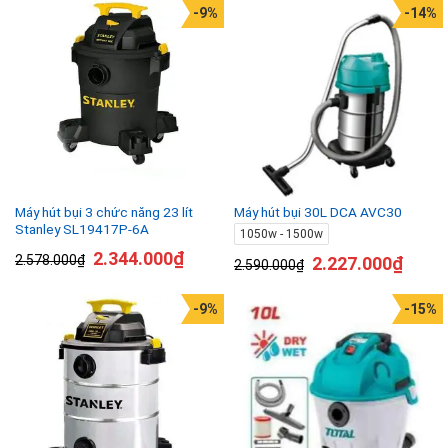
-9%
-14%
Máy hút bụi 3 chức năng 23 lít
Máy hút bụi 30L DCA AVC30
Stanley SL19417P-6A
1050w - 1500w
2.344.000
₫
2.578.000
₫
2.227.000
₫
2.590.000
₫
-9%
-15%