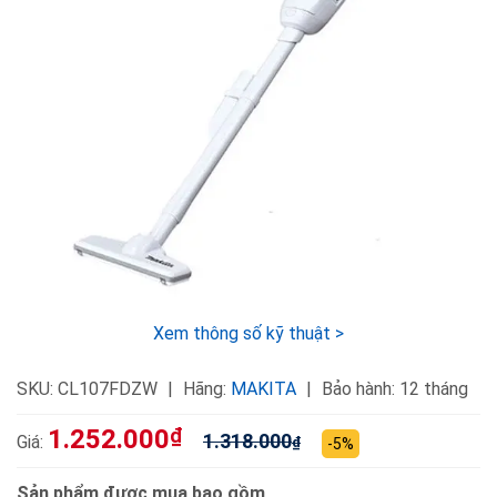
Xem thông số kỹ thuật >
SKU:
CL107FDZW
Hãng:
MAKITA
Bảo hành: 12 tháng
1.252.000
₫
1.318.000
Giá:
₫
-5%
Sản phẩm được mua bao gồm