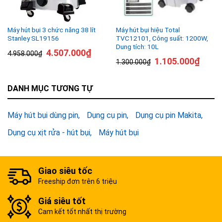
Máy hút bụi 3 chức năng 38 lít
Máy hút bụi hiệu Total
Stanley SL19156
TVC12101, Công suất: 1200W,
Dung tích: 10L
4.507.000
₫
4.958.000
₫
1.105.000
₫
1.300.000
₫
DANH MỤC TƯƠNG TỰ
Máy hút bụi dùng pin
Dụng cụ pin
Dụng cụ pin Makita
Dụng cụ xịt rửa - hút bụi
Máy hút bụi
Giao siêu tốc
Freeship đơn trên 6 triệu
Giá siêu tốt
Cam kết tốt nhất thị trường