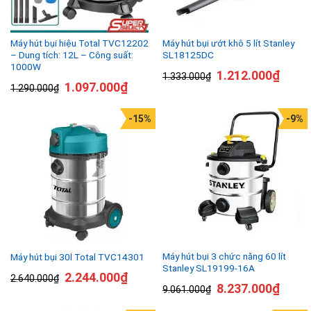
Máy hút bụi hiệu Total TVC12202
Máy hút bụi ướt khô 5 lít Stanley
– Dung tích: 12L – Công suất:
SL18125DC
1000W
1.212.000
₫
1.333.000
₫
1.097.000
₫
1.290.000
₫
-15%
-9%
Máy hút bụi 3 chức năng 60 lít
Máy hút bụi 30l Total TVC14301
Stanley SL19199-16A
2.244.000
₫
2.640.000
₫
8.237.000
₫
9.061.000
₫