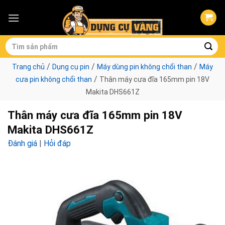
Skip
to
content
Tìm
kiếm:
/
/
/
Trang chủ
Dụng cụ pin
Máy dùng pin không chổi than
Máy
/
cưa pin không chổi than
Thân máy cưa đĩa 165mm pin 18V
Makita DHS661Z
Thân máy cưa đĩa 165mm pin 18V
Makita DHS661Z
Đánh giá
|
Hỏi đáp