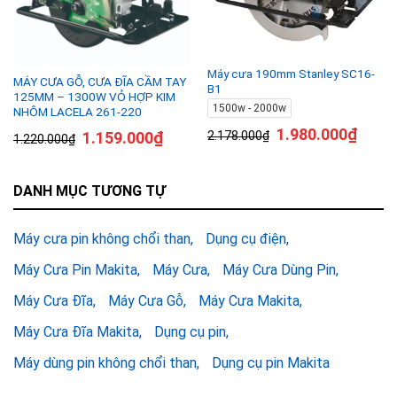
Máy cưa 190mm Stanley SC16-
MÁY CƯA GỖ, CƯA ĐĨA CẦM TAY
B1
125MM – 1300W VỎ HỢP KIM
1500w - 2000w
NHÔM LACELA 261-220
1.980.000
₫
1.159.000
₫
2.178.000
₫
1.220.000
₫
DANH MỤC TƯƠNG TỰ
Máy cưa pin không chổi than
Dụng cụ điện
Máy Cưa Pin Makita
Máy Cưa
Máy Cưa Dùng Pin
Máy Cưa Đĩa
Máy Cưa Gỗ
Máy Cưa Makita
Máy Cưa Đĩa Makita
Dụng cụ pin
Máy dùng pin không chổi than
Dụng cụ pin Makita