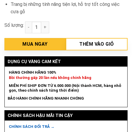
Trang bị những tính năng tiện lợi, hỗ trợ tốt công việc
cưa gỗ
Số lượng:
Thân máy cưa đĩa 165mm pin 18V Makita DHS661Z s
MUA NGAY
THÊM VÀO GIỎ
DỤNG CỤ VÀNG CAM KẾT
HÀNG CHÍNH HÃNG 100%
Bồi thường gấp 20 lần nếu không chính hãng
MIỄN PHÍ SHIP ĐƠN TỪ 6.000.000 (Nội thành HCM, hàng nhỏ
gọn, theo chính sách từng thời điểm)
BẢO HÀNH CHÍNH HÃNG NHANH CHÓNG
CHÍNH SÁCH HẬU MÃI TIN CẬY
CHÍNH SÁCH ĐỔI TRẢ →