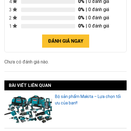
0%
| 0 đánh giá
4
0%
| 0 đánh giá
3
0%
| 0 đánh giá
2
0%
| 0 đánh giá
1
ĐÁNH GIÁ NGAY
Chưa có đánh giá nào.
BÀI VIẾT LIÊN QUAN
Bộ sản phẩm Makita – Lựa chọn tối
ưu của bạn!!