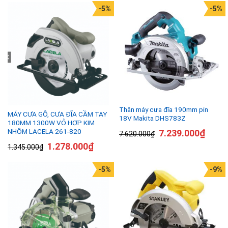
-5%
-5%
Thân máy cưa đĩa 190mm pin
MÁY CƯA GỖ, CƯA ĐĨA CẦM TAY
18V Makita DHS783Z
180MM 1300W VỎ HỢP KIM
NHÔM LACELA 261-820
7.239.000
₫
7.620.000
₫
1.278.000
₫
1.345.000
₫
-5%
-9%