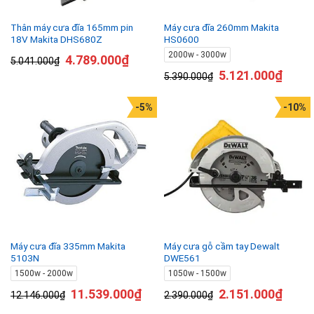
Thân máy cưa đĩa 165mm pin
Máy cưa đĩa 260mm Makita
18V Makita DHS680Z
HS0600
2000w - 3000w
4.789.000
₫
5.041.000
₫
5.121.000
₫
5.390.000
₫
-5%
-10%
Máy cưa đĩa 335mm Makita
Máy cưa gỗ cầm tay Dewalt
5103N
DWE561
1500w - 2000w
1050w - 1500w
11.539.000
₫
2.151.000
₫
12.146.000
₫
2.390.000
₫