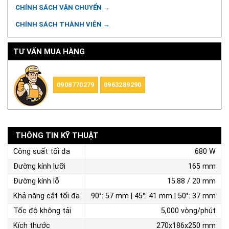
CHÍNH SÁCH VẬN CHUYỂN →
CHÍNH SÁCH THÀNH VIÊN →
TƯ VẤN MUA HÀNG
0908770279
0963289290
THÔNG TIN KỸ THUẬT
Công suất tối đa
680 W
Đường kính lưỡi
165 mm
Đường kính lỗ
15.88 / 20 mm
Khả năng cắt tối đa
90°: 57 mm | 45°: 41 mm | 50°: 37 mm
Tốc độ không tải
5,000 vòng/phút
Kích thước
270x186x250 mm