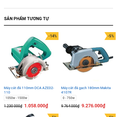
SẢN PHẨM TƯƠNG TỰ
-14%
-5%
Máy cắt đá 110mm DCA AZE02-
Máy cắt đá gạch 180mm Makita
110
4107R
1050w - 1500w
0 - 750w
1.058.000
₫
9.276.000
₫
1.230.000
₫
9.764.000
₫