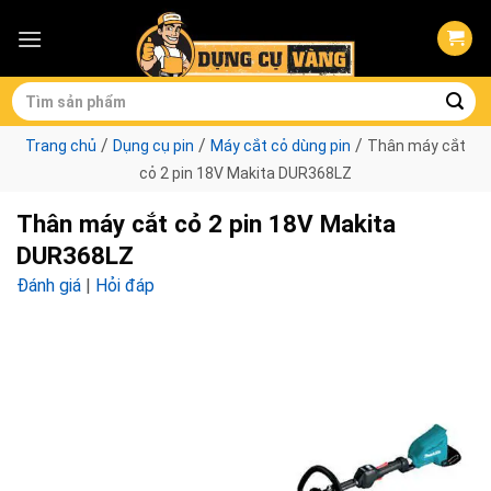
Skip
to
content
Tìm
kiếm:
/
/
/
Trang chủ
Dụng cụ pin
Máy cắt cỏ dùng pin
Thân máy cắt
cỏ 2 pin 18V Makita DUR368LZ
Thân máy cắt cỏ 2 pin 18V Makita
DUR368LZ
Đánh giá
|
Hỏi đáp