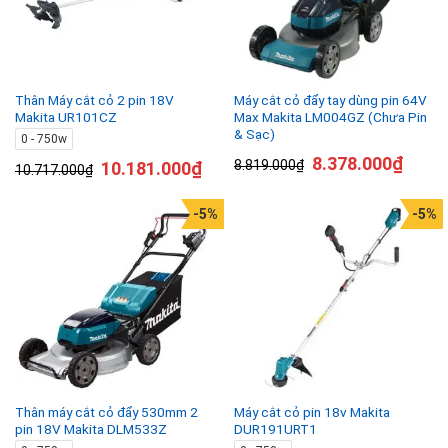
Thân Máy cắt cỏ 2 pin 18V
Máy cắt cỏ đẩy tay dùng pin 64V
Makita UR101CZ
Max Makita LM004GZ (Chưa Pin
& Sạc)
0 - 750w
8.378.000
₫
8.819.000
₫
10.181.000
₫
10.717.000
₫
-5%
-5%
Thân máy cắt cỏ đẩy 530mm 2
Máy cắt cỏ pin 18v Makita
pin 18V Makita DLM533Z
DUR191URT1