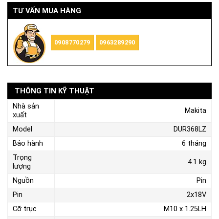
TƯ VẤN MUA HÀNG
0908770279
0963289290
THÔNG TIN KỸ THUẬT
Nhà sản
Makita
xuất
Model
DUR368LZ
Bảo hành
6 tháng
Trọng
4.1 kg
lượng
Nguồn
Pin
Pin
2x18V
Cỡ trục
M10 x 1.25LH