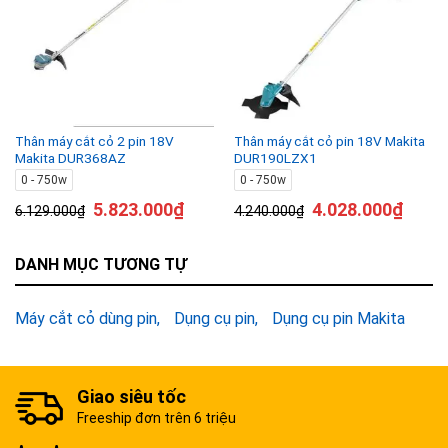
Thân máy cắt cỏ 2 pin 18V
Thân máy cắt cỏ pin 18V Makita
Makita DUR368AZ
DUR190LZX1
0 - 750w
0 - 750w
5.823.000
₫
4.028.000
₫
6.129.000
₫
4.240.000
₫
DANH MỤC TƯƠNG TỰ
Máy cắt cỏ dùng pin
Dụng cụ pin
Dụng cụ pin Makita
Giao siêu tốc
Freeship đơn trên 6 triệu