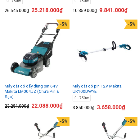
0 - 750w
0 - 750w
25.218.000
₫
9.841.000
₫
26.545.000
₫
10.359.000
₫
-5%
-5%
Máy cắt cỏ đẩy dùng pin 64V
Máy cắt cỏ pin 12V Makita
Makita LM004JZ (Chưa Pin &
UR100DWYE
Sạc)
0 - 750w
22.088.000
₫
23.251.000
₫
3.658.000
₫
3.850.000
₫
-5%
-5%