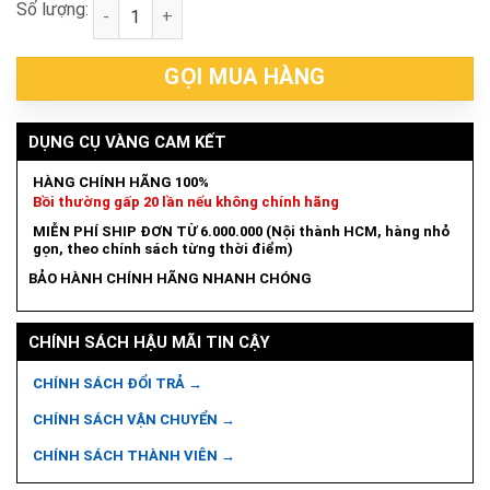
Số lượng:
Thân máy cắt cỏ 2 pin 18V Makita DUR368LZ số lượ
GỌI MUA HÀNG
DỤNG CỤ VÀNG CAM KẾT
HÀNG CHÍNH HÃNG 100%
Bồi thường gấp 20 lần nếu không chính hãng
MIỄN PHÍ SHIP ĐƠN TỪ 6.000.000 (Nội thành HCM, hàng nhỏ
gọn, theo chính sách từng thời điểm)
BẢO HÀNH CHÍNH HÃNG NHANH CHÓNG
CHÍNH SÁCH HẬU MÃI TIN CẬY
CHÍNH SÁCH ĐỔI TRẢ →
CHÍNH SÁCH VẬN CHUYỂN →
CHÍNH SÁCH THÀNH VIÊN →