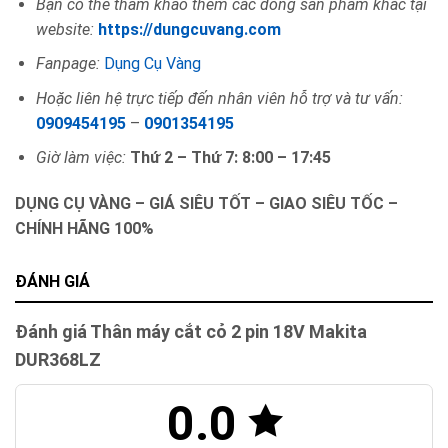
Bạn có thế tham khảo thêm các dòng sản phẩm khác tại
website:
https://dungcuvang.com
Fanpage:
Dụng Cụ Vàng
Hoặc liên hệ trực tiếp đến nhân viên hỗ trợ và tư vấn:
0909454195
–
0901354195
Giờ làm việc:
Thứ 2 – Thứ 7: 8:00 – 17:45
DỤNG CỤ VÀNG – GIÁ SIÊU TỐT – GIAO SIÊU TỐC –
CHÍNH HÃNG 100%
ĐÁNH GIÁ
Đánh giá Thân máy cắt cỏ 2 pin 18V Makita
DUR368LZ
0.0