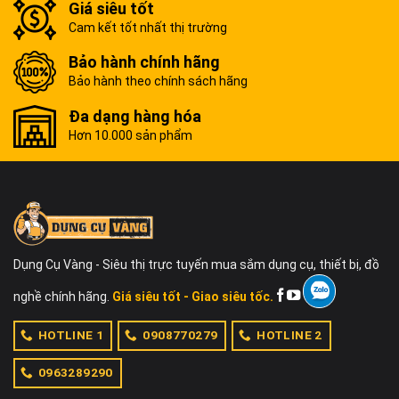
Giá siêu tốt
Cam kết tốt nhất thị trường
Bảo hành chính hãng
Bảo hành theo chính sách hãng
Đa dạng hàng hóa
Hơn 10.000 sản phẩm
Dụng Cụ Vàng - Siêu thị trực tuyến mua sắm dụng cụ, thiết bị, đồ
nghề chính hãng.
Giá siêu tốt - Giao siêu tốc.
HOTLINE 1
0908770279
HOTLINE 2
0963289290