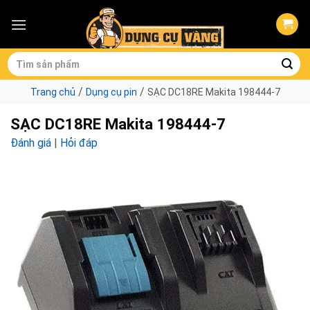
Skip
to
content
Tìm
kiếm:
/
/
Trang chủ
Dụng cụ pin
SẠC DC18RE Makita 198444-7
SẠC DC18RE Makita 198444-7
Đánh giá
|
Hỏi đáp