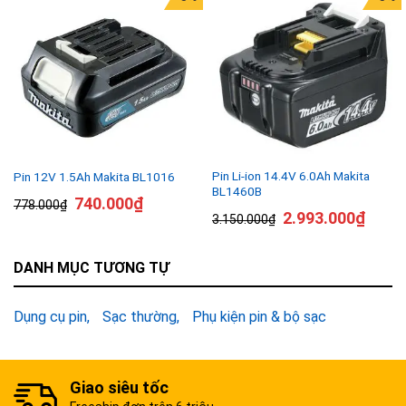
Pin Li-ion 14.4V 6.0Ah Makita
Pin 12V 1.5Ah Makita BL1016
BL1460B
740.000
₫
778.000
₫
2.993.000
₫
3.150.000
₫
DANH MỤC TƯƠNG TỰ
Dụng cụ pin
Sạc thường
Phụ kiện pin & bộ sạc
Giao siêu tốc