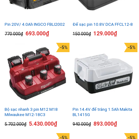
Pin 20V/ 4.0Ah INGCO FBLI2002
Đế sạc pin 10.8V DCA FFCL12-8
693.000
₫
129.000
₫
770.000
₫
150.000
₫
-5%
-5%
Bộ sạc nhanh 3 pin M12 M18
Pin 14.4V đế trắng 1.5Ah Makita
Milwaukee M12-18C3
BL1415G
5.430.000
₫
893.000
₫
5.702.000
₫
940.000
₫
-5%
-5%