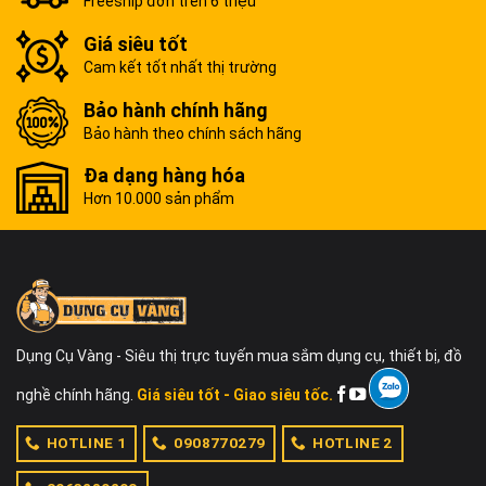
Freeship đơn trên 6 triệu
Giá siêu tốt
Cam kết tốt nhất thị trường
Bảo hành chính hãng
Bảo hành theo chính sách hãng
Đa dạng hàng hóa
Hơn 10.000 sản phẩm
Dụng Cụ Vàng - Siêu thị trực tuyến mua sắm dụng cụ, thiết bị, đồ
nghề chính hãng.
Giá siêu tốt - Giao siêu tốc.
HOTLINE 1
0908770279
HOTLINE 2