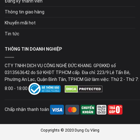
Đăng ký thành viên
Thông tin giao hàng
Khuyến mãi hot
Tin tức
THÔNG TIN DOANH NGHIỆP
CTY TNHH DỊCH VỤ CÔNG NGHỆ ĐỨC KHANG. GPĐKKD số
0313563642 do Sở KHĐT TP.HCM cấp. Địa chỉ: 223/9 Lê Tấn Bê,
Phường An Lạc, Quận Bình Tân, TP.HCM Giờ làm việc: Thứ 2 - Thứ 7:
8:00 - 18:00
Chấp nhận thanh toán
Copyrights © 2020 Dụng Cụ Vàng