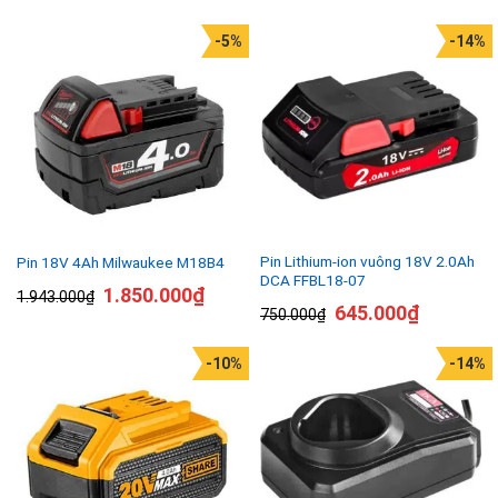
-5%
-14%
Pin Lithium-ion vuông 18V 2.0Ah
Pin 18V 4Ah Milwaukee M18B4
DCA FFBL18-07
1.850.000
₫
1.943.000
₫
645.000
₫
750.000
₫
-10%
-14%