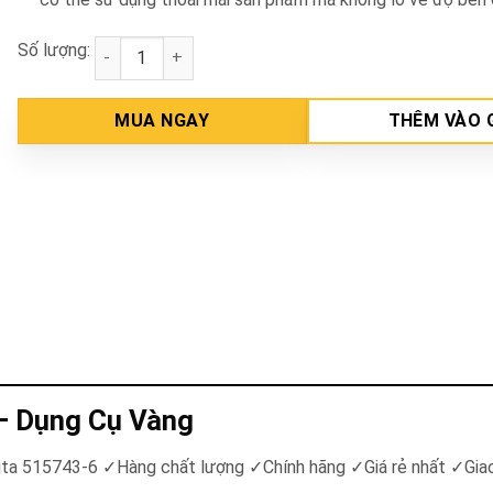
Số lượng:
Roto máy GD0602 Makita 515743-6 số lượng
MUA NGAY
THÊM VÀO 
– Dụng Cụ Vàng
kita 515743-6
✓
Hàng chất lượng
✓
Chính hãng
✓
Giá rẻ nhất
✓
Gia