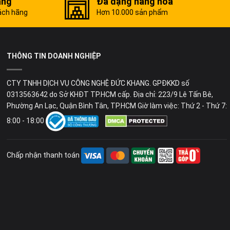
ãng
Đa dạng hàng hóa
ách hãng
Hơn 10.000 sản phẩm
THÔNG TIN DOANH NGHIỆP
CTY TNHH DỊCH VỤ CÔNG NGHỆ ĐỨC KHANG. GPĐKKD số
0313563642 do Sở KHĐT TP.HCM cấp. Địa chỉ: 223/9 Lê Tấn Bê,
Phường An Lạc, Quận Bình Tân, TP.HCM Giờ làm việc: Thứ 2 - Thứ 7:
8:00 - 18:00
Chấp nhận thanh toán