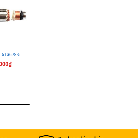
a 513678-5
000
₫