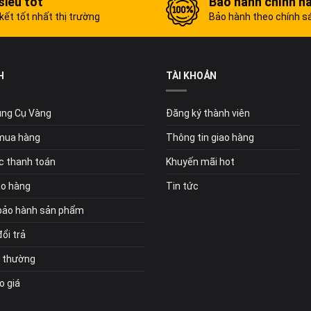
siêu tốt
Bảo hành chính h
ết tốt nhất thị trường
Bảo hành theo chính s
H
TÀI KHOẢN
Dụng Cụ Vàng
Đăng ký thành viên
mua hàng
Thông tin giao hàng
c thanh toán
Khuyến mãi hot
ao hàng
Tin tức
bảo hành sản phẩm
ổi trả
i thường
o giá