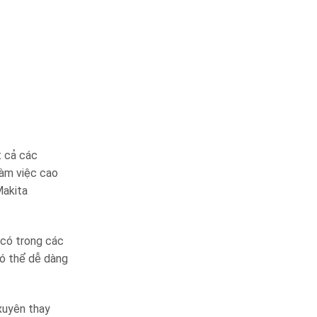
t cả các
làm việc cao
Makita
 có trong các
có thể dễ dàng
xuyên thay