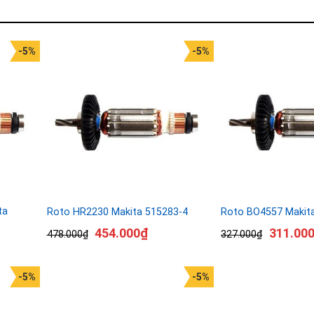
-5%
-5%
ta
Roto HR2230 Makita 515283-4
Roto BO4557 Makit
454.000
₫
311.00
478.000
₫
327.000
₫
-5%
-5%