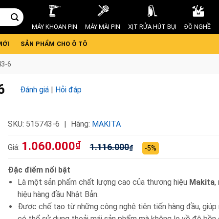
MÁY KHOAN PIN
MÁY MÀI PIN
XỊT RỬA HÚT BỤI
ĐỒ NGHỀ
MỚI
SẢN PHẨM CHO Ô TÔ
43-6
6
Đánh giá
|
Hỏi đáp
SKU:
515743-6
Hãng:
MAKITA
1.060.000
₫
1.116.000
Giá:
₫
-5%
Đặc điểm nổi bật
Là một sản phẩm chất lượng cao của thương hiệu
Makita
,
hiệu hàng đầu Nhật Bản.
Được chế tạo từ những công nghệ tiên tiến hàng đầu, giúp
có thể sử dụng thoải mái sản phẩm mà không lo về độ bền 