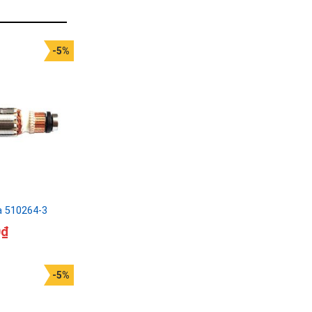
-5%
a 510264-3
0
₫
-5%