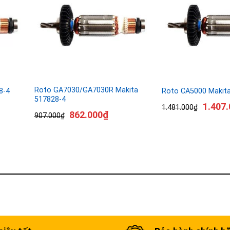
Roto GA7030/GA7030R Makita
8-4
Roto CA5000 Makit
517828-4
1.407.
1.481.000
₫
862.000
₫
907.000
₫