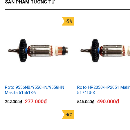
SẢN PHẨM TƯƠNG TỰ
-5%
Roto 9556NB/9556HN/9558HN
Roto HP2050/HP2051 Maki
Makita 515613-9
517413-3
277.000
₫
490.000
₫
292.000
₫
516.000
₫
-5%