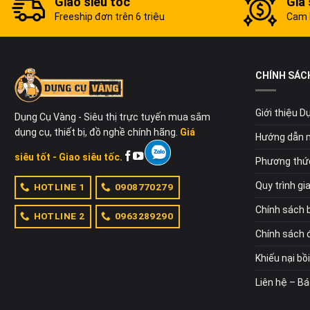
Giao siêu tốc
Giá 
Freeship đơn trên 6 triệu
Cam k
CHÍNH SÁC
Giới thiệu 
Dụng Cụ Vàng - Siêu thị trực tuyến mua sắm
dụng cụ, thiết bị, đồ nghề chính hãng.
Giá
Hướng dẫn 
siêu tốt - Giao siêu tốc.
Phương thứ
Quy trình gi
HOTLINE 1
0908770279
Chính sách 
HOTLINE 2
0963289290
Chính sách đ
Khiếu nại bồ
Liên hệ – Bá