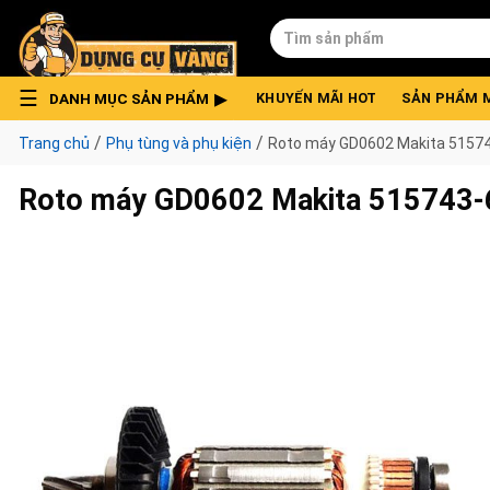
Skip
Tìm
to
kiếm:
content
DANH MỤC SẢN PHẨM
KHUYẾN MÃI HOT
SẢN PHẨM 
/
/
Trang chủ
Phụ tùng và phụ kiện
Roto máy GD0602 Makita 5157
Roto máy GD0602 Makita 515743-