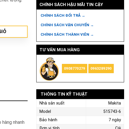
CHÍNH SÁCH HẬU MÃI TIN CẬY
CHÍNH SÁCH ĐỔI TRẢ →
CHÍNH SÁCH VẬN CHUYỂN →
GIỎ
CHÍNH SÁCH THÀNH VIÊN →
TƯ VẤN MUA HÀNG
0908770279
0963289290
THÔNG TIN KỸ THUẬT
Nhà sản xuất
Makita
Model
515743-6
Bảo hành
7 ngày
o hàng nhanh
Đơn vị tính
Cái