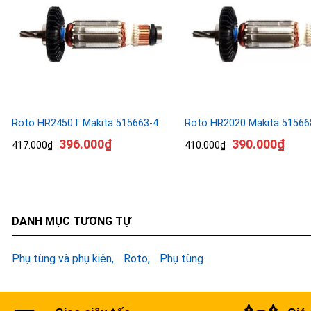
Roto HR2450T Makita 515663-4
Roto HR2020 Makita 51566
396.000
₫
390.000
₫
417.000
₫
410.000
₫
DANH MỤC TƯƠNG TỰ
Phụ tùng và phụ kiện
Roto
Phụ tùng