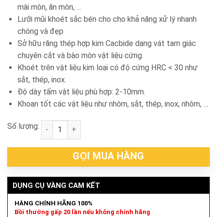
mài mòn, ăn mòn, …
Lưỡi mũi khoét sắc bén cho cho khả năng xử lý nhanh
chóng và đẹp
Sở hữu răng thép hợp kim Cacbide dạng vát tam giác
chuyên cắt và bào mòn vật liệu cứng.
Khoét trên vật liệu kim loại có độ cứng HRC < 30 như
sắt, thép, inox.
Độ dày tấm vật liệu phù hợp: 2-10mm.
Khoan tốt các vật liệu như nhôm, sắt, thép, inox, nhôm, …
Số lượng:
Mũi khoét hợp kim Ø143mm Thắng Lợi TL-143 số lư
GỌI MUA HÀNG
DỤNG CỤ VÀNG CAM KẾT
HÀNG CHÍNH HÃNG 100%
Bồi thường gấp 20 lần nếu không chính hãng