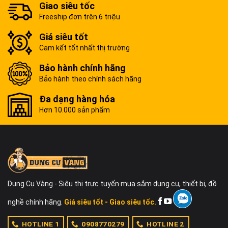
Giao siêu tốc
Freeship đơn trên 6 triệu
Giá siêu tốt
Cam kết tốt nhất thị trường
Bảo hành chính hãng
Bảo hành theo chính sách hãng
Đa dạng hàng hóa
Hơn 10.000 sản phẩm
Dụng Cụ Vàng - Siêu thị trực tuyến mua sắm dụng cụ, thiết bị, đồ
nghề chính hãng.
Giá siêu tốt - Giao siêu tốc.
HOTLINE 1
0908770279
HOTLINE 2