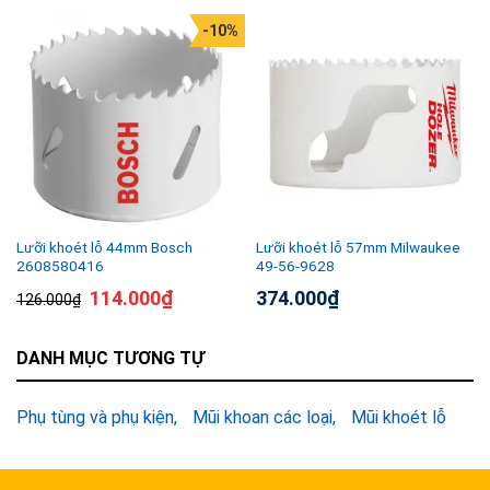
-10%
Lưỡi khoét lỗ 44mm Bosch
Lưỡi khoét lỗ 57mm Milwaukee
2608580416
49-56-9628
114.000
₫
374.000
₫
126.000
₫
DANH MỤC TƯƠNG TỰ
Phụ tùng và phụ kiện
Mũi khoan các loại
Mũi khoét lỗ