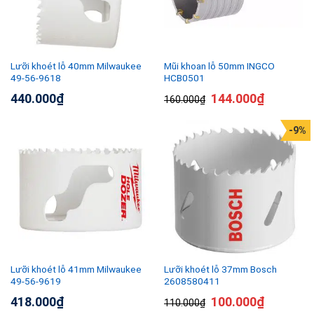
Lưỡi khoét lỗ 40mm Milwaukee
Mũi khoan lỗ 50mm INGCO
49-56-9618
HCB0501
440.000
₫
144.000
₫
160.000
₫
-9%
Lưỡi khoét lỗ 41mm Milwaukee
Lưỡi khoét lỗ 37mm Bosch
49-56-9619
2608580411
418.000
₫
100.000
₫
110.000
₫