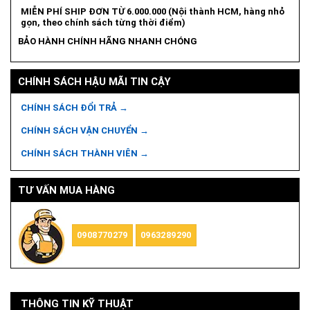
MIỄN PHÍ SHIP ĐƠN TỪ 6.000.000 (Nội thành HCM, hàng nhỏ
gọn, theo chính sách từng thời điểm)
BẢO HÀNH CHÍNH HÃNG NHANH CHÓNG
CHÍNH SÁCH HẬU MÃI TIN CẬY
CHÍNH SÁCH ĐỔI TRẢ →
CHÍNH SÁCH VẬN CHUYỂN →
CHÍNH SÁCH THÀNH VIÊN →
TƯ VẤN MUA HÀNG
0908770279
0963289290
THÔNG TIN KỸ THUẬT