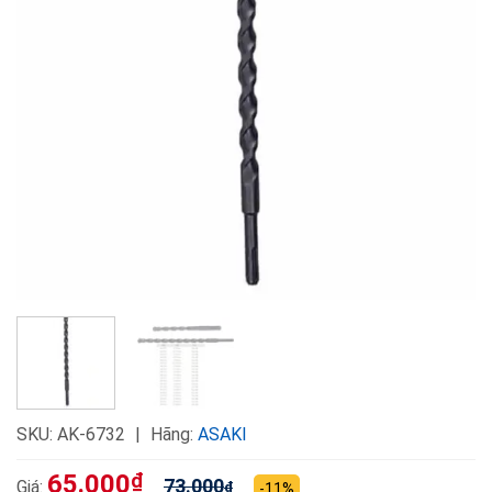
SKU:
AK-6732
Hãng:
ASAKI
65.000
₫
73.000
Giá:
₫
-11%