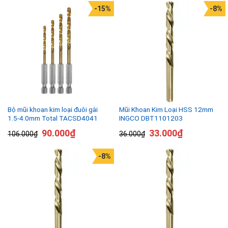
-15%
-8%
Bộ mũi khoan kim loại đuôi gài
Mũi Khoan Kim Loại HSS 12mm
1.5-4.0mm Total TACSD4041
INGCO DBT1101203
90.000
₫
33.000
₫
106.000
₫
36.000
₫
-8%