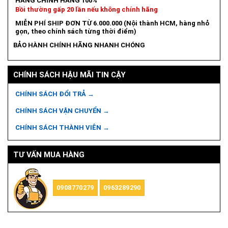
HÀNG CHÍNH HÃNG 100%
Bồi thường gấp 20 lần nếu không chính hãng
MIỄN PHÍ SHIP ĐƠN TỪ 6.000.000 (Nội thành HCM, hàng nhỏ
gọn, theo chính sách từng thời điểm)
BẢO HÀNH CHÍNH HÃNG NHANH CHÓNG
CHÍNH SÁCH HẬU MÃI TIN CẬY
CHÍNH SÁCH ĐỔI TRẢ →
CHÍNH SÁCH VẬN CHUYỂN →
CHÍNH SÁCH THÀNH VIÊN →
TƯ VẤN MUA HÀNG
0908770279
0963289290