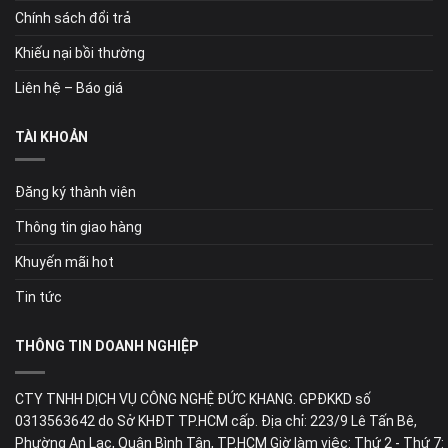
Chính sách đổi trả
Khiếu nại bồi thường
Liên hệ – Báo giá
TÀI KHOẢN
Đăng ký thành viên
Thông tin giao hàng
Khuyến mãi hot
Tin tức
THÔNG TIN DOANH NGHIỆP
CTY TNHH DỊCH VỤ CÔNG NGHỆ ĐỨC KHANG. GPĐKKD số
0313563642 do Sở KHĐT TP.HCM cấp. Địa chỉ: 223/9 Lê Tấn Bê,
Phường An Lạc, Quận Bình Tân, TP.HCM Giờ làm việc: Thứ 2 - Thứ 7: