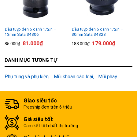
Đầu tuýp đen 6 cạnh 1/2in –
Đầu tuýp đen 6 cạnh 1/2in –
13mm Sata 34306
30mm Sata 34323
81.000
₫
179.000
₫
85.000
₫
188.000
₫
DANH MỤC TƯƠNG TỰ
Phụ tùng và phụ kiện
Mũi khoan các loại
Mũi phay
Giao siêu tốc
Freeship đơn trên 6 triệu
Giá siêu tốt
Cam kết tốt nhất thị trường