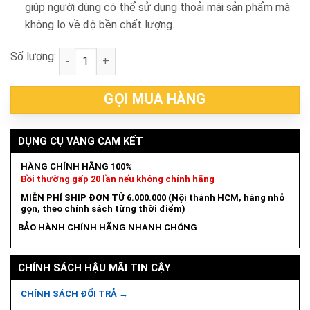
giúp người dùng có thể sử dụng thoải mái sản phẩm mà
không lo về độ bền chất lượng.
Số lượng:
Mũi gắn mép ổ bi 20mm Makita D-09525 số lượng
GỌI MUA HÀNG
DỤNG CỤ VÀNG CAM KẾT
HÀNG CHÍNH HÃNG 100%
Bồi thường gấp 20 lần nếu không chính hãng
MIỄN PHÍ SHIP ĐƠN TỪ 6.000.000 (Nội thành HCM, hàng nhỏ
gọn, theo chính sách từng thời điểm)
BẢO HÀNH CHÍNH HÃNG NHANH CHÓNG
CHÍNH SÁCH HẬU MÃI TIN CẬY
CHÍNH SÁCH ĐỔI TRẢ →