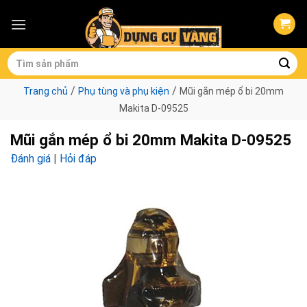
Skip
to
content
Tìm
kiếm:
/
/
Trang chủ
Phụ tùng và phụ kiện
Mũi gắn mép ổ bi 20mm
Makita D-09525
Mũi gắn mép ổ bi 20mm Makita D-09525
Đánh giá
|
Hỏi đáp