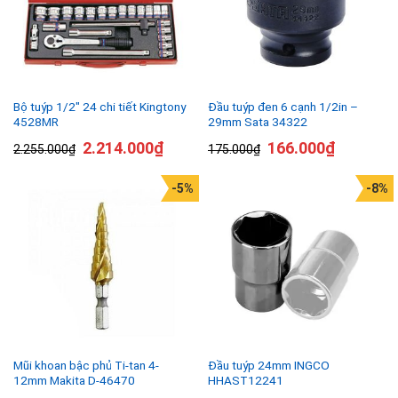
Bộ tuýp 1/2″ 24 chi tiết Kingtony
Đầu tuýp đen 6 cạnh 1/2in –
4528MR
29mm Sata 34322
2.214.000
₫
166.000
₫
2.255.000
₫
175.000
₫
-5%
-8%
Mũi khoan bậc phủ Ti-tan 4-
Đầu tuýp 24mm INGCO
12mm Makita D-46470
HHAST12241