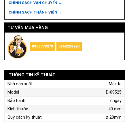
CHÍNH SÁCH VẬN CHUYỂN →
CHÍNH SÁCH THÀNH VIÊN →
TƯ VẤN MUA HÀNG
0908770279
0963289290
THÔNG TIN KỸ THUẬT
Nhà sản xuất
Makita
Model
D-09525
Bảo hành
7 ngày
Kích thước
40 mm
Quy cách kỹ thuật
ø 20mm