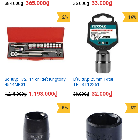
365.000
₫
33.000
₫
384.000
₫
36.000
₫
-2%
-16%
Bộ tuýp 1/2″ 14 chi tiết Kingtony
Đầu tuýp 25mm Total
4514MR01
THTST12251
1.193.000
₫
32.000
₫
1.215.000
₫
38.000
₫
-5%
-5%