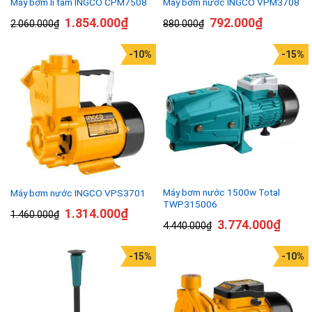
Máy bơm li tâm INGCO CPM7508
Máy bơm nước INGCO VPM3708
1.854.000
₫
792.000
₫
2.060.000
₫
880.000
₫
-10%
-15%
Máy bơm nước 1500w Total
Máy bơm nước INGCO VPS3701
TWP315006
1.314.000
₫
1.460.000
₫
3.774.000
₫
4.440.000
₫
-15%
-10%