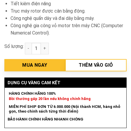
Tiết kiêm điện năng
Trục máy rotor được cân bằng động.
Công nghệ quấn dây và đai dây bằng máy.
Công nghệ gia công vỏ motor trên máy CNC (Computer
Numerical Control).
Số lượng:
Mô tơ vỏ gang 2HP Hồng Ký HKM234 số lượng
MUA NGAY
THÊM VÀO GIỎ
DỤNG CỤ VÀNG CAM KẾT
HÀNG CHÍNH HÃNG 100%
Bồi thường gấp 20 lần nếu không chính hãng
MIỄN PHÍ SHIP ĐƠN TỪ 6.000.000 (Nội thành HCM, hàng nhỏ
gọn, theo chính sách từng thời điểm)
BẢO HÀNH CHÍNH HÃNG NHANH CHÓNG