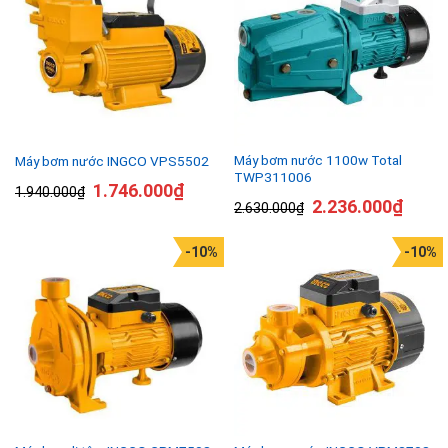
Máy bơm nước 1100w Total
Máy bơm nước INGCO VPS5502
TWP311006
1.746.000
₫
1.940.000
₫
2.236.000
₫
2.630.000
₫
-10%
-10%