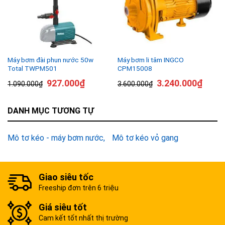
Máy bơm đài phun nước 50w
Máy bơm li tâm INGCO
Total TWPM501
CPM15008
927.000
₫
3.240.000
₫
1.090.000
₫
3.600.000
₫
DANH MỤC TƯƠNG TỰ
Mô tơ kéo - máy bơm nước
Mô tơ kéo vỏ gang
Giao siêu tốc
Freeship đơn trên 6 triệu
Giá siêu tốt
Cam kết tốt nhất thị trường