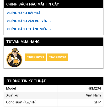
CHÍNH SÁCH HẬU MÃI TIN CẬY
CHÍNH SÁCH ĐỔI TRẢ →
CHÍNH SÁCH VẬN CHUYỂN →
CHÍNH SÁCH THÀNH VIÊN →
TƯ VẤN MUA HÀNG
0908770279
0963289290
THÔNG TIN KỸ THUẬT
Model
HKM234
Xuất xứ
Việt Nam
Công suất (Kw/HP)
2HP