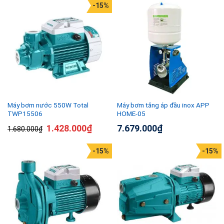
-15%
Máy bơm nước 550W Total
Máy bơm tăng áp đầu inox APP
TWP15506
HOME-05
1.428.000
₫
7.679.000
₫
1.680.000
₫
-15%
-15%