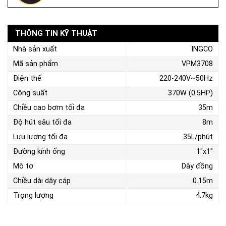
THÔNG TIN KỸ THUẬT
Nhà sản xuất
INGCO
Mã sản phẩm
VPM3708
Điện thế
220-240V~50Hz
Công suất
370W (0.5HP)
Chiều cao bơm tối đa
35m
Độ hút sâu tối đa
8m
Lưu lượng tối đa
35L/phút
Đường kính ống
1"x1"
Mô tơ
Dây đồng
Chiều dài dây cáp
0.15m
Trọng lượng
4.7kg