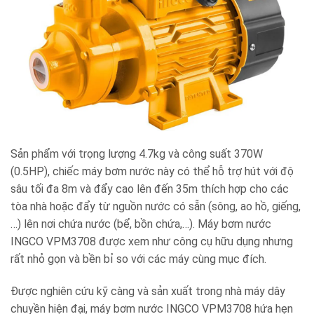
Sản phẩm với trọng lượng 4.7kg và công suất 370W
(0.5HP), chiếc máy bơm nước này có thể hỗ trợ hút với độ
sâu tối đa 8m và đẩy cao lên đến 35m thích hợp cho các
tòa nhà hoặc đẩy từ nguồn nước có sẵn (sông, ao hồ, giếng,
…) lên nơi chứa nước (bể, bồn chứa,…). Máy bơm nước
INGCO VPM3708 được xem như công cụ hữu dụng nhưng
rất nhỏ gọn và bền bỉ so với các máy cùng mục đích.
Được nghiên cứu kỹ càng và sản xuất trong nhà máy dây
chuyền hiện đại, máy bơm nước INGCO VPM3708 hứa hẹn