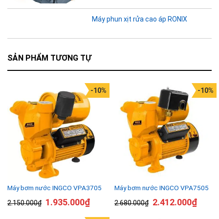
Máy phun xịt rửa cao áp RONIX
SẢN PHẨM TƯƠNG TỰ
-10%
-10%
Máy bơm nước INGCO VPA3705
Máy bơm nước INGCO VPA7505
1.935.000
₫
2.412.000
₫
2.150.000
₫
2.680.000
₫