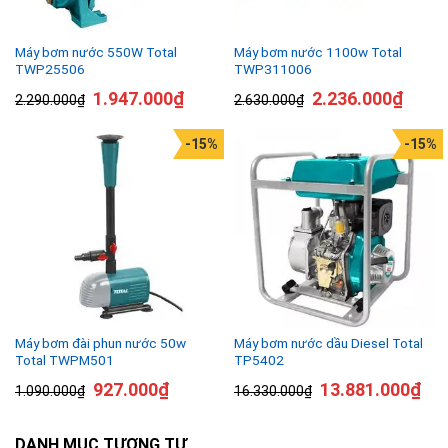
Máy bơm nước 550W Total
Máy bơm nước 1100w Total
TWP25506
TWP311006
1.947.000
₫
2.236.000
₫
2.290.000
₫
2.630.000
₫
-15%
-15%
Máy bơm đài phun nước 50w
Máy bơm nước dầu Diesel Total
Total TWPM501
TP5402
927.000
₫
13.881.000
₫
1.090.000
₫
16.330.000
₫
DANH MỤC TƯƠNG TỰ