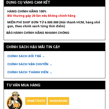
DỤNG CỤ VÀNG CAM KẾT
HÀNG CHÍNH HÃNG 100%
Bồi thường gấp 20 lần nếu không chính hãng
MIỄN PHÍ SHIP ĐƠN TỪ 6.000.000 (Nội thành HCM, hàng nhỏ
gọn, theo chính sách từng thời điểm)
BẢO HÀNH CHÍNH HÃNG NHANH CHÓNG
CHÍNH SÁCH HẬU MÃI TIN CẬY
CHÍNH SÁCH ĐỔI TRẢ →
CHÍNH SÁCH VẬN CHUYỂN →
CHÍNH SÁCH THÀNH VIÊN →
TƯ VẤN MUA HÀNG
0908770279
0963289290