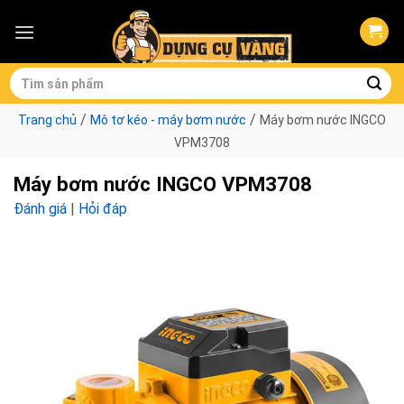
Skip
to
content
Tìm
kiếm:
/
/
Trang chủ
Mô tơ kéo - máy bơm nước
Máy bơm nước INGCO
VPM3708
Máy bơm nước INGCO VPM3708
Đánh giá
|
Hỏi đáp