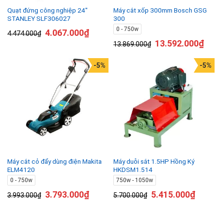
Quạt đứng công nghiệp 24″
Máy cắt xốp 300mm Bosch GSG
STANLEY SLF306027
300
0 - 750w
4.067.000
₫
4.474.000
₫
13.592.000
₫
13.869.000
₫
-5%
-5%
Máy cắt cỏ đẩy dùng điện Makita
Máy duỗi sắt 1.5HP Hồng Ký
ELM4120
HKDSM1.514
0 - 750w
750w - 1050w
3.793.000
₫
5.415.000
₫
3.993.000
₫
5.700.000
₫