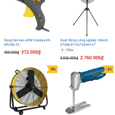
Súng hàn keo 40W Stanley 69-
Quạt đứng công nghiệp 18inch
GR25B-23
STANLEY SLF304616T
0 - 750w
372.000
₫
409.000
₫
2.760.000
₫
3.036.000
₫
-9%
-2%