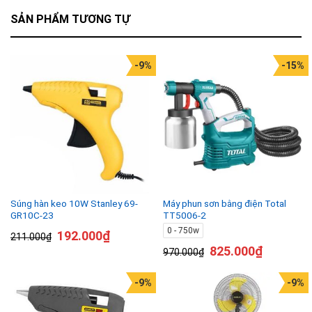
SẢN PHẨM TƯƠNG TỰ
-9%
-15%
Súng hàn keo 10W Stanley 69-
Máy phun sơn bằng điện Total
GR10C-23
TT5006-2
0 - 750w
192.000
₫
211.000
₫
825.000
₫
970.000
₫
-9%
-9%