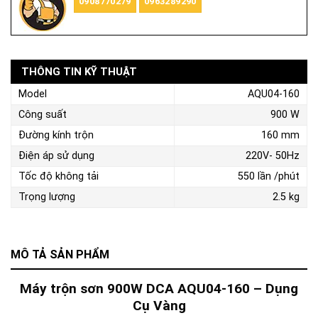
0908770279
0963289290
THÔNG TIN KỸ THUẬT
Model
AQU04-160
Công suất
900 W
Đường kính trộn
160 mm
Điện áp sử dụng
220V- 50Hz
Tốc độ không tải
550 lần /phút
Trọng lượng
2.5 kg
MÔ TẢ SẢN PHẨM
Máy trộn sơn 900W DCA AQU04-160 – Dụng
Cụ Vàng