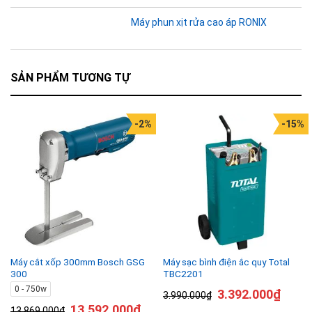
Máy phun xịt rửa cao áp RONIX
SẢN PHẨM TƯƠNG TỰ
-2%
-15%
Máy cắt xốp 300mm Bosch GSG
Máy sạc bình điện ắc quy Total
300
TBC2201
0 - 750w
3.392.000
₫
3.990.000
₫
13.592.000
₫
13.869.000
₫