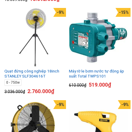
-9%
-15%
Quạt đứng công nghiệp 18inch
Máy rờ le bơm nước tự động áp
STANLEY SLF304616T
suất Total TWPS101
0 - 750w
519.000
₫
610.000
₫
2.760.000
₫
3.036.000
₫
-9%
-9%