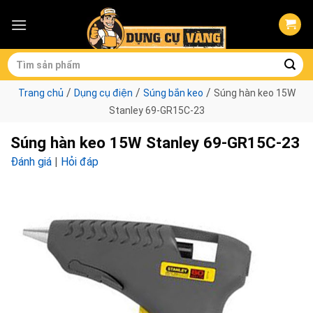
Skip
to
content
Tìm
kiếm:
/
/
/
Trang chủ
Dụng cụ điện
Súng bắn keo
Súng hàn keo 15W
Stanley 69-GR15C-23
Súng hàn keo 15W Stanley 69-GR15C-23
Đánh giá
|
Hỏi đáp