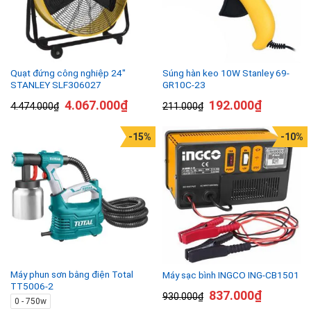
Quạt đứng công nghiệp 24″
Súng hàn keo 10W Stanley 69-
STANLEY SLF306027
GR10C-23
4.067.000
₫
192.000
₫
4.474.000
₫
211.000
₫
-15%
-10%
Máy phun sơn bằng điện Total
Máy sạc bình INGCO ING-CB1501
TT5006-2
837.000
₫
930.000
₫
0 - 750w