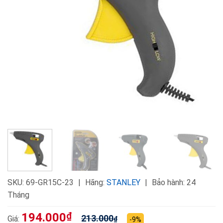
SKU:
69-GR15C-23
Hãng:
STANLEY
Bảo hành: 24
Tháng
194.000
₫
213.000
Giá:
₫
-9%