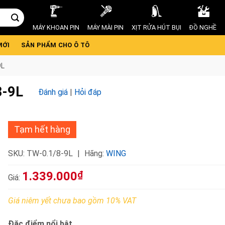
MÁY KHOAN PIN
MÁY MÀI PIN
XỊT RỬA HÚT BỤI
ĐỒ NGHỀ
MỚI
SẢN PHẨM CHO Ô TÔ
9L
8-9L
Đánh giá
|
Hỏi đáp
Tạm hết hàng
SKU:
TW-0.1/8-9L
Hãng:
WING
1.339.000
₫
Giá:
Giá niêm yết chưa bao gồm 10% VAT
Đặc điểm nổi bật