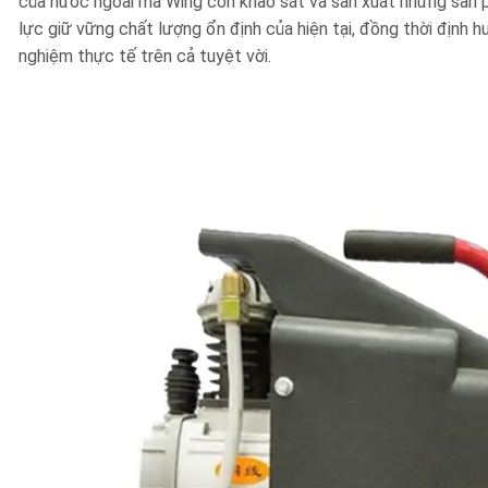
của nước ngoài mà Wing còn khảo sát và sản xuất những sản p
lực giữ vững chất lượng ổn định của hiện tại, đồng thời định 
nghiệm thực tế trên cả tuyệt vời.