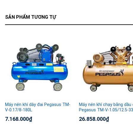
SẢN PHẨM TƯƠNG TỰ
Máy nén khí dây đai Pegasus TM-
Máy nén khí chạy bằng dầu 
V-0.17/8-180L
Pegasus TM-V-1.05/12.5-3
7.168.000
₫
26.858.000
₫