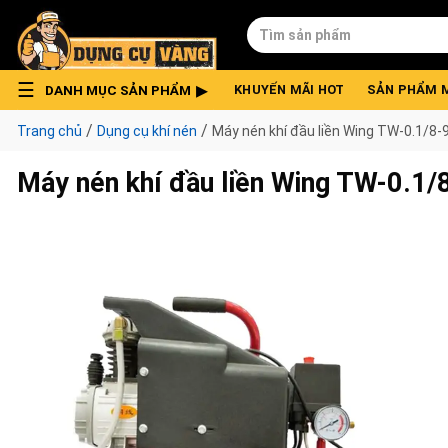
Skip
Tìm
to
kiếm:
content
DANH MỤC SẢN PHẨM
KHUYẾN MÃI HOT
SẢN PHẨM 
/
/
Trang chủ
Dụng cụ khí nén
Máy nén khí đầu liền Wing TW-0.1/8-
Máy nén khí đầu liền Wing TW-0.1/