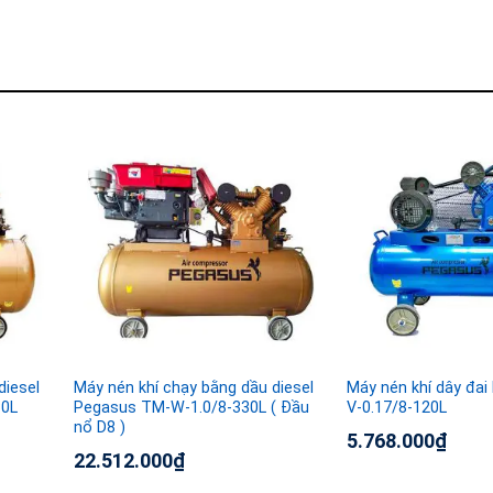
diesel
Máy nén khí chạy bằng dầu diesel
Máy nén khí dây đa
30L
Pegasus TM-W-1.0/8-330L ( Đầu
V-0.17/8-120L
nổ D8 )
5.768.000
₫
22.512.000
₫