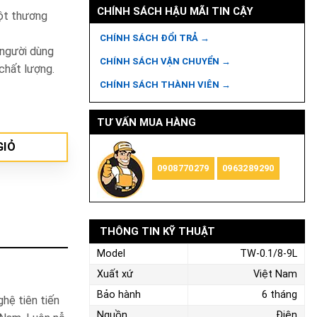
CHÍNH SÁCH HẬU MÃI TIN CẬY
ột thương
CHÍNH SÁCH ĐỔI TRẢ →
 người dùng
CHÍNH SÁCH VẬN CHUYỂN →
chất lượng.
CHÍNH SÁCH THÀNH VIÊN →
TƯ VẤN MUA HÀNG
GIỎ
0908770279
0963289290
THÔNG TIN KỸ THUẬT
Model
TW-0.1/8-9L
Xuất xứ
Việt Nam
Bảo hành
6 tháng
hệ tiên tiến
Nguồn
Điện