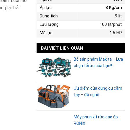
 Nam. Luôn nỗ
g lại trải
Áp lực
8 Kg/cm
Dung tích
9 lít
Lưu lượng
100 lít/phút
Mã lực
1.5 HP
BÀI VIẾT LIÊN QUAN
Bộ sản phẩm Makita – Lựa
chọn tối ưu của bạn!!
Ưu điểm của dụng cụ cầm
tay – đồ nghề
Máy phun xịt rửa cao áp
RONIX