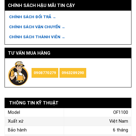
CHÍNH SÁCH HẬU MÃI TIN CẬY
CHÍNH SÁCH ĐỔI TRẢ →
CHÍNH SÁCH VẬN CHUYỂN →
CHÍNH SÁCH THÀNH VIÊN →
TƯ VẤN MUA HÀNG
0908770279
0963289290
THÔNG TIN KỸ THUẬT
Model
OF1100
Xuất xứ
Việt Nam
Bảo hành
6 tháng